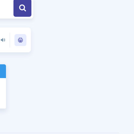
a Özel Fırsatlar
ınavlarla İlgili Haberler
er
 ve Konu Anlatımı