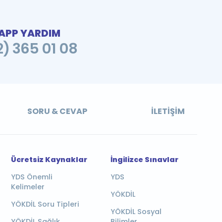
PP YARDIM
2) 365 01 08
SORU & CEVAP
İLETIŞIM
Ücretsiz Kaynaklar
İngilizce Sınavlar
YDS Önemli
YDS
Kelimeler
YÖKDİL
YÖKDİL Soru Tipleri
YÖKDİL Sosyal
YÖKDİL Sağlık
Bilimler