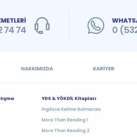
ZMETLERİ
WHATSA
 74 74
0 (53
HAKKIMIZDA
KARIYER
alışma
YDS & YÖKDİL Kitapları
İngilizce Kelime Bulmacası
More Than Reading 1
More Than Reading 2