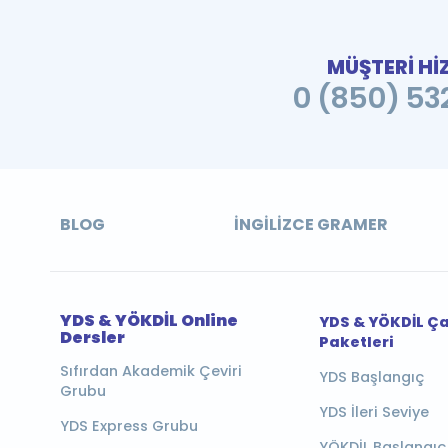
MÜŞTERİ Hİ
0 (850) 532
BLOG
İNGILIZCE GRAMER
YDS & YÖKDİL Online
YDS & YÖKDİL Ç
Dersler
Paketleri
Sıfırdan Akademik Çeviri
YDS Başlangıç
Grubu
YDS İleri Seviye
YDS Express Grubu
YÖKDİL Başlangıç