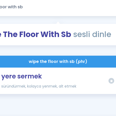
Kampanyalar
Eğitim ve Kitaplar
Blog
YDS - YÖKDİL Tüm S
 The Floor With Sb
sesli dinle
İngilizce Gram
İngilizce Gramer
wipe the floor with sb (phr)
yere sermek
süründürmek, kolayca yenmek, alt etmek