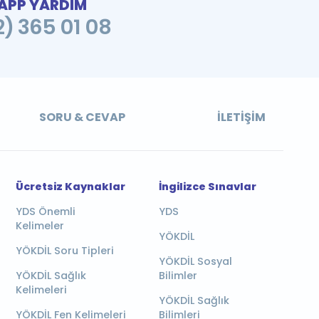
PP YARDIM
2) 365 01 08
SORU & CEVAP
İLETIŞIM
Ücretsiz Kaynaklar
İngilizce Sınavlar
YDS Önemli
YDS
Kelimeler
YÖKDİL
YÖKDİL Soru Tipleri
YÖKDİL Sosyal
YÖKDİL Sağlık
Bilimler
Kelimeleri
YÖKDİL Sağlık
YÖKDİL Fen Kelimeleri
Bilimleri