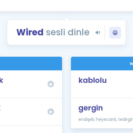
Kampanyalar
Eğitim ve Kitaplar
Blog
Wired
sesli dinle
YDS - YÖKDİL Tüm S
İngilizce Gram
İngilizce Gramer
w
k
kablolu
k
gergin
endişeli, heyecanlı, tedirgi