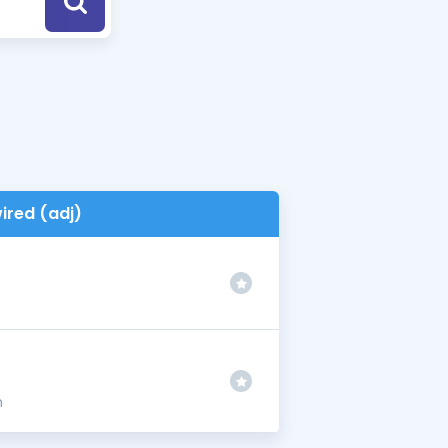
a Özel Fırsatlar
ınavlarla İlgili Haberler
er
 ve Konu Anlatımı
ired (adj)
n