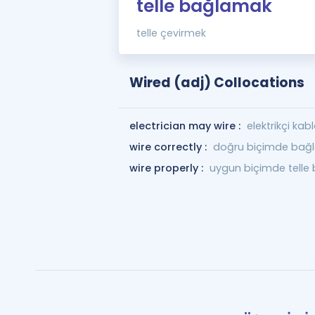
telle bağlamak
telle çevirmek
Wired (adj) Collocations
electrician may wire :
elektrikçi kab
wire correctly :
doğru biçimde bağ
wire properly :
uygun biçimde telle