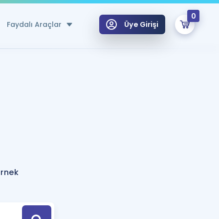
0
Faydalı Araçlar
Üye Girişi
klar
n Ücretsiz Kaynaklar
 için Özel Sözlük
Sepetin Şu An Boş.
ma
uan Hesaplama Aracı
i Hoca ile seni sınava hazırlayacak onlarca eğitim seni bekliyor!
Şifremi Hatırlamıyorum
GİRİŞ YAP
örnek
azırlananlar için Öneriler
kvimi
ÜYE DEĞİLİM
arı Tek Takvimde