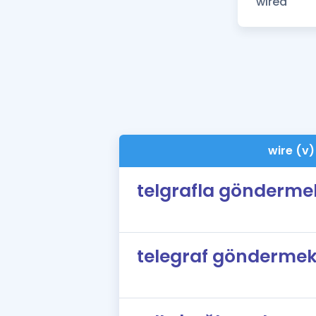
wire (v)
telgrafla gönderme
telegraf gönderme