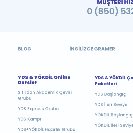
MÜŞTERİ Hİ
0 (850) 532
BLOG
İNGILIZCE GRAMER
YDS & YÖKDİL Online
YDS & YÖKDİL Ç
Dersler
Paketleri
Sıfırdan Akademik Çeviri
YDS Başlangıç
Grubu
YDS İleri Seviye
YDS Express Grubu
YÖKDİL Başlangıç
YDS Kampı
YÖKDİL İleri Seviy
YDS+YÖKDİL Hazırlık Grubu