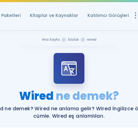
Paketleri
Kitaplar ve Kaynaklar
Katılımcı Görüşleri
Ücretsiz Kayna
Ana Sayfa
Sözlük
wired
YDS ve YÖKDİL içi
Sözlük
İngilizce Sınavları
Puan Hesapla
Wired
ne demek?
YDS ve YÖKDİL P
Remz
Rehberlik Aracı
d ne demek? Wired ne anlama gelir? Wired İngilizce 
YDS ve YÖKDİL'e H
cümle. Wired eş anlamlıları.
ÖSYM Sınav Ta
Tüm ÖSYM Sınavl