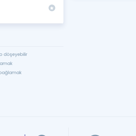
lo döşeyebilir
lamak
 bağlamak