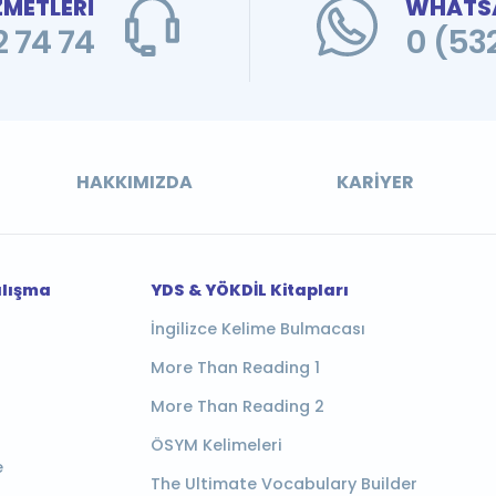
ZMETLERİ
WHATSA
 74 74
0 (53
HAKKIMIZDA
KARIYER
alışma
YDS & YÖKDİL Kitapları
İngilizce Kelime Bulmacası
More Than Reading 1
More Than Reading 2
ÖSYM Kelimeleri
e
The Ultimate Vocabulary Builder