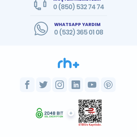
0 (850) 532 74 74
WHATSAPP YARDIM
0 (532) 365 01 08