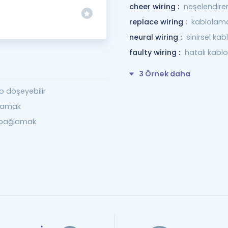
cheer wiring :
neşelendire
replace wiring :
kablolama
neural wiring :
sinirsel ka
faulty wiring :
hatalı kabl
3 Örnek daha
lo döşeyebilir
lamak
 bağlamak