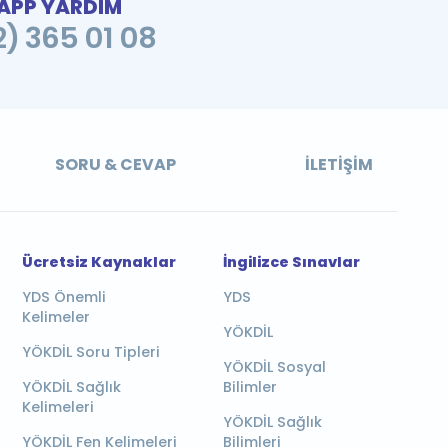
PP YARDIM
2) 365 01 08
SORU & CEVAP
İLETIŞIM
Ücretsiz Kaynaklar
İngilizce Sınavlar
YDS Önemli
YDS
Kelimeler
YÖKDİL
YÖKDİL Soru Tipleri
YÖKDİL Sosyal
YÖKDİL Sağlık
Bilimler
Kelimeleri
YÖKDİL Sağlık
YÖKDİL Fen Kelimeleri
Bilimleri