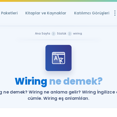
Paketleri
Kitaplar ve Kaynaklar
Katılımcı Görüşleri
Ücretsiz Kayna
Ana Sayfa
Sözlük
wiring
YDS ve YÖKDİL içi
Sözlük
İngilizce Sınavları
Puan Hesapla
Wiring
ne demek?
YDS ve YÖKDİL P
Remz
Rehberlik Aracı
g ne demek? Wiring ne anlama gelir? Wiring İngilizce
YDS ve YÖKDİL'e H
cümle. Wiring eş anlamlıları.
ÖSYM Sınav Ta
Tüm ÖSYM Sınavl