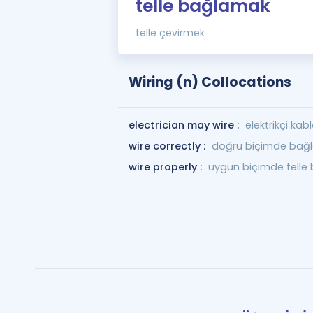
telle bağlamak
telle çevirmek
Wiring (n) Collocations
electrician may wire :
elektrikçi kab
wire correctly :
doğru biçimde bağ
wire properly :
uygun biçimde telle