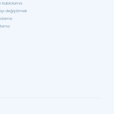
n kablolama
yı değiştirmek
blolama
olama