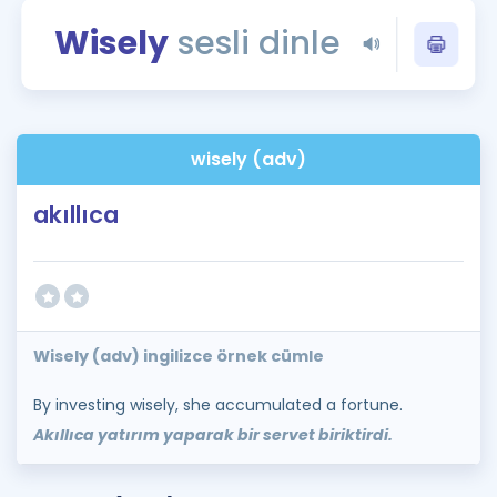
Puan Hesaplama
Wisely
sesli dinle
Rehberlik Aracı
ÖSYM Sınav Takvimi
wisely (adv)
Kampanyalar
akıllıca
Blog
İngilizce Gramer
Wisely (adv) ingilizce örnek cümle
By investing wisely, she accumulated a fortune.
Akıllıca yatırım yaparak bir servet biriktirdi.