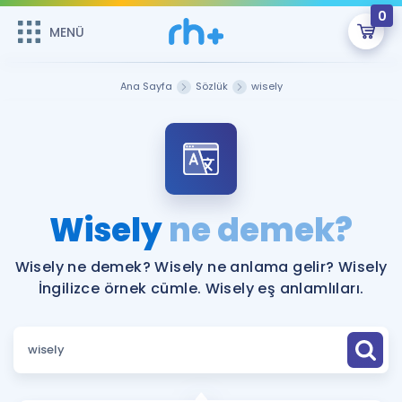
0
MENÜ
MENÜ
Üye Girişi
Ana Sayfa
Sözlük
wisely
Online Dersler
Sepetin Şu An Boş.
Çalışma Paketleri
Remzi Hoca ile seni sınava hazırlayacak onlarca eğitim seni
bekliyor!
Kitaplar ve Kaynaklar
GİRİŞ YAP
Wisely
ne demek?
Katılımcı Görüşleri
Şifremi Hatırlamıyorum
Wisely ne demek? Wisely ne anlama gelir? Wisely
İngilizce örnek cümle. Wisely eş anlamlıları.
ÜYE DEĞİLİM
Faydalı Araçlar
Ücretsiz Kaynaklar
Blog
İngilizce Gramer
Hakkımızda
Kariyer
Sözlük
Soru & Cevap
İletişim