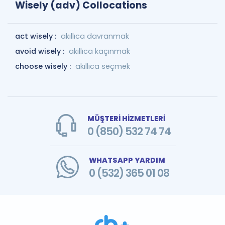
Wisely (adv) Collocations
act wisely :
akıllıca davranmak
avoid wisely :
akıllıca kaçınmak
choose wisely :
akıllıca seçmek
MÜŞTERİ HİZMETLERİ
0 (850) 532 74 74
WHATSAPP YARDIM
0 (532) 365 01 08