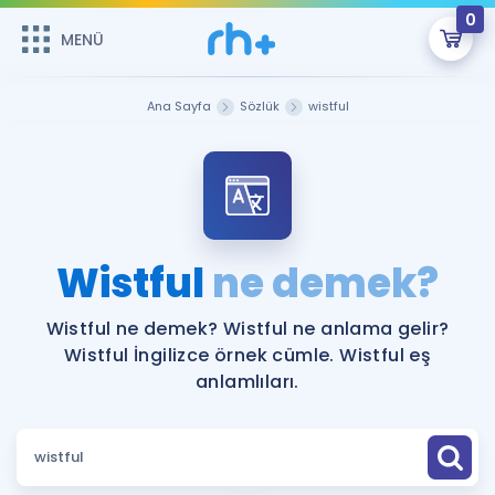
0
MENÜ
MENÜ
Üye Girişi
Ana Sayfa
Sözlük
wistful
Online Dersler
Sepetin Şu An Boş.
Çalışma Paketleri
Remzi Hoca ile seni sınava hazırlayacak onlarca eğitim seni
bekliyor!
Kitaplar ve Kaynaklar
GİRİŞ YAP
Wistful
ne demek?
Katılımcı Görüşleri
Şifremi Hatırlamıyorum
Wistful ne demek? Wistful ne anlama gelir?
Wistful İngilizce örnek cümle. Wistful eş
ÜYE DEĞİLİM
Faydalı Araçlar
anlamlıları.
Ücretsiz Kaynaklar
Blog
İngilizce Gramer
Hakkımızda
Kariyer
Sözlük
Soru & Cevap
İletişim