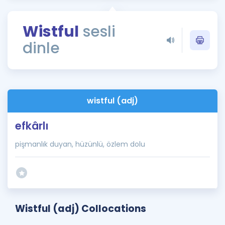
Puan Hesaplama
Wistful
sesli
Rehberlik Aracı
dinle
ÖSYM Sınav Takvimi
Kampanyalar
Blog
wistful (adj)
İngilizce Gramer
efkârlı
pişmanlık duyan, hüzünlü, özlem dolu
Wistful (adj) Collocations