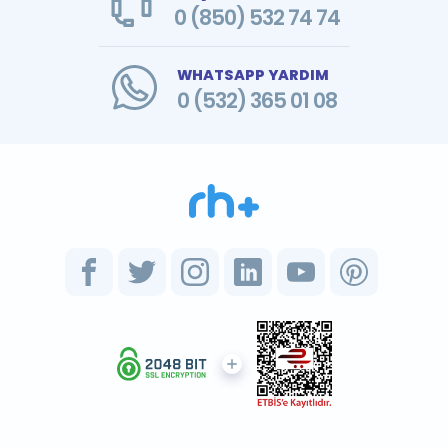
0 (850) 532 74 74
WHATSAPP YARDIM
0 (532) 365 01 08