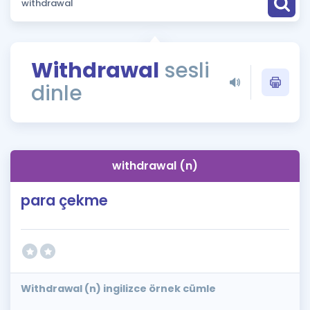
Puan Hesaplama
Rehberlik Aracı
Withdrawal
sesli
ÖSYM Sınav Takvimi
dinle
Kampanyalar
Blog
withdrawal (n)
İngilizce Gramer
para çekme
Withdrawal (n) ingilizce örnek cümle