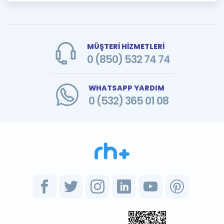
MÜŞTERİ HİZMETLERİ
0 (850) 532 74 74
WHATSAPP YARDIM
0 (532) 365 01 08