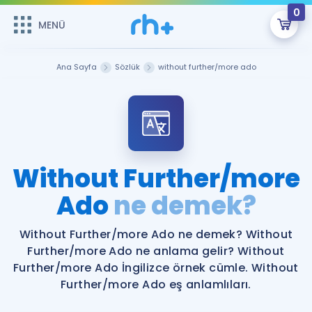
0
MENÜ
MENÜ
Üye Girişi
Ana Sayfa
Sözlük
without further/more ado
Online Dersler
Sepetin Şu An Boş.
Çalışma Paketleri
Remzi Hoca ile seni sınava hazırlayacak onlarca eğitim seni
bekliyor!
Kitaplar ve Kaynaklar
GİRİŞ YAP
Without Further/more
Katılımcı Görüşleri
Ado
ne demek?
Şifremi Hatırlamıyorum
ÜYE DEĞİLİM
Faydalı Araçlar
Without Further/more Ado ne demek? Without
Further/more Ado ne anlama gelir? Without
Ücretsiz Kaynaklar
Blog
İngilizce Gramer
Further/more Ado İngilizce örnek cümle. Without
Further/more Ado eş anlamlıları.
Hakkımızda
Kariyer
Sözlük
Soru & Cevap
İletişim