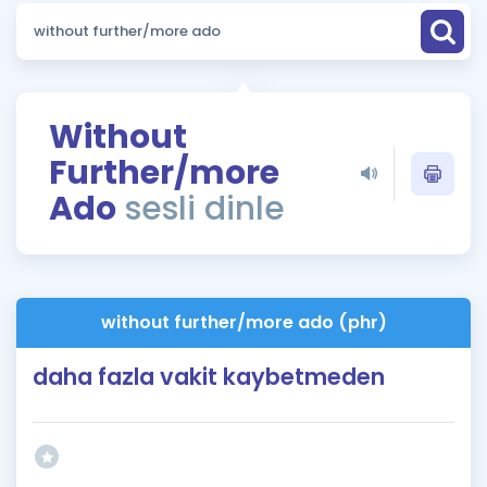
Puan Hesaplama
Rehberlik Aracı
ÖSYM Sınav Takvimi
Without
Further/more
Kampanyalar
Ado
sesli dinle
Blog
İngilizce Gramer
without further/more ado (phr)
daha fazla vakit kaybetmeden