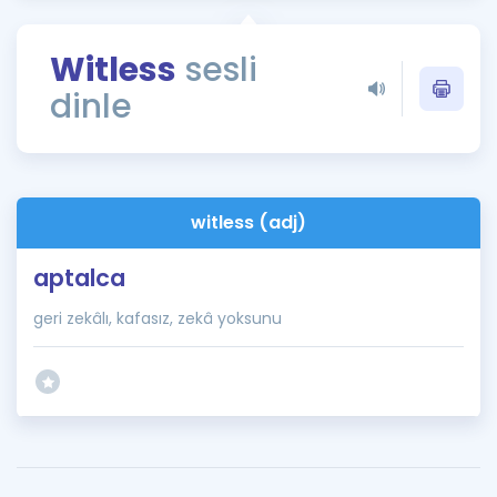
Puan Hesaplama
Witless
sesli
Rehberlik Aracı
dinle
ÖSYM Sınav Takvimi
Kampanyalar
Blog
witless (adj)
İngilizce Gramer
aptalca
geri zekâlı, kafasız, zekâ yoksunu