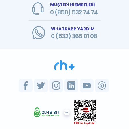
MÜŞTERİ HİZMETLERİ
0 (850) 532 74 74
WHATSAPP YARDIM
0 (532) 365 01 08