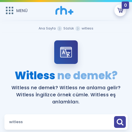
0
MENÜ
MENÜ
Üye Girişi
Ana Sayfa
Sözlük
witless
Online Dersler
Sepetin Şu An Boş.
Çalışma Paketleri
Remzi Hoca ile seni sınava hazırlayacak onlarca eğitim seni
bekliyor!
Kitaplar ve Kaynaklar
GİRİŞ YAP
Witless
ne demek?
Katılımcı Görüşleri
Şifremi Hatırlamıyorum
Witless ne demek? Witless ne anlama gelir?
Witless İngilizce örnek cümle. Witless eş
ÜYE DEĞİLİM
Faydalı Araçlar
anlamlıları.
Ücretsiz Kaynaklar
Blog
İngilizce Gramer
Hakkımızda
Kariyer
Sözlük
Soru & Cevap
İletişim