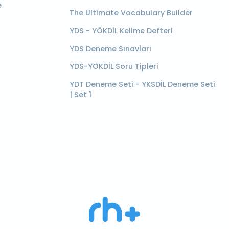
e
The Ultimate Vocabulary Builder
YDS - YÖKDİL Kelime Defteri
YDS Deneme Sınavları
YDS-YÖKDİL Soru Tipleri
YDT Deneme Seti - YKSDİL Deneme Seti
| Set 1