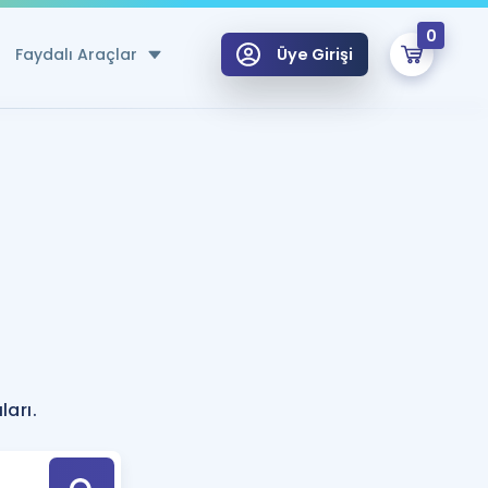
0
Faydalı Araçlar
Üye Girişi
klar
n Ücretsiz Kaynaklar
 için Özel Sözlük
Sepetin Şu An Boş.
ma
uan Hesaplama Aracı
i Hoca ile seni sınava hazırlayacak onlarca eğitim seni bekliyor!
Şifremi Hatırlamıyorum
GİRİŞ YAP
?
azırlananlar için Öneriler
arı.
kvimi
ÜYE DEĞİLİM
arı Tek Takvimde