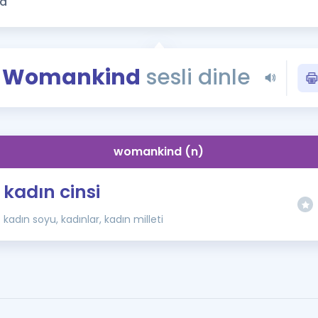
Kampanyalar
Eğitim ve Kitaplar
Blog
Womankind
sesli dinle
YDS - YÖKDİL Tüm S
İngilizce Gram
İngilizce Gramer
womankind (n)
kadın cinsi
kadın soyu, kadınlar, kadın milleti