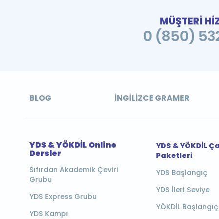
MÜŞTERİ Hİ
0 (850) 532
BLOG
İNGILIZCE GRAMER
YDS & YÖKDİL Online
YDS & YÖKDİL Ç
Dersler
Paketleri
Sıfırdan Akademik Çeviri
YDS Başlangıç
Grubu
YDS İleri Seviye
YDS Express Grubu
YÖKDİL Başlangıç
YDS Kampı