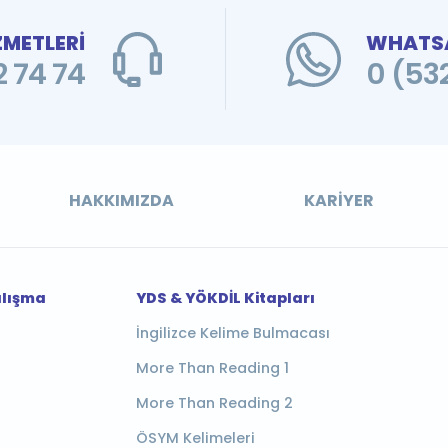
ZMETLERİ
WHATSA
 74 74
0 (53
HAKKIMIZDA
KARIYER
alışma
YDS & YÖKDİL Kitapları
İngilizce Kelime Bulmacası
More Than Reading 1
More Than Reading 2
ÖSYM Kelimeleri