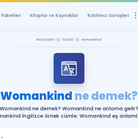
Paketleri
Kitaplar ve Kaynaklar
Katılımcı Görüşleri
Ücretsiz Kayna
Ana Sayfa
Sözlük
womankind
YDS ve YÖKDİL içi
Sözlük
İngilizce Sınavları
Puan Hesapla
Womankind
ne demek?
YDS ve YÖKDİL P
Remz
Rehberlik Aracı
Womankind ne demek? Womankind ne anlama gelir
YDS ve YÖKDİL'e H
ankind İngilizce örnek cümle. Womankind eş anlamlıl
ÖSYM Sınav Ta
Tüm ÖSYM Sınavl