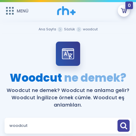
0
MENÜ
MENÜ
Üye Girişi
Ana Sayfa
Sözlük
woodcut
Online Dersler
Sepetin Şu An Boş.
Çalışma Paketleri
Remzi Hoca ile seni sınava hazırlayacak onlarca eğitim seni
bekliyor!
Kitaplar ve Kaynaklar
GİRİŞ YAP
Woodcut
ne demek?
Katılımcı Görüşleri
Şifremi Hatırlamıyorum
Woodcut ne demek? Woodcut ne anlama gelir?
Woodcut İngilizce örnek cümle. Woodcut eş
ÜYE DEĞİLİM
Faydalı Araçlar
anlamlıları.
Ücretsiz Kaynaklar
Blog
İngilizce Gramer
Hakkımızda
Kariyer
Sözlük
Soru & Cevap
İletişim