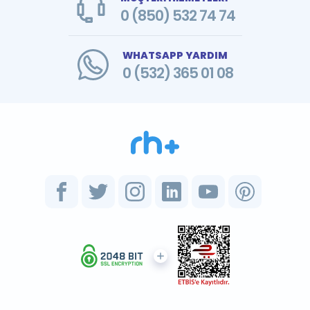
0 (850) 532 74 74
WHATSAPP YARDIM
0 (532) 365 01 08