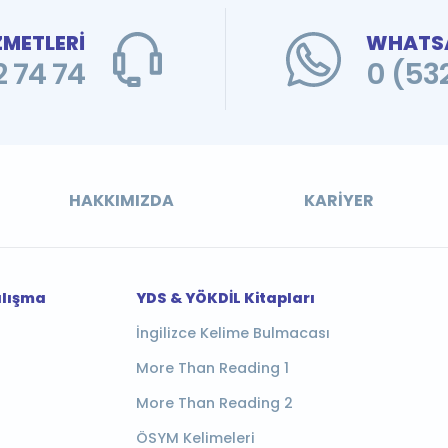
ZMETLERİ
WHATSA
 74 74
0 (53
HAKKIMIZDA
KARIYER
alışma
YDS & YÖKDİL Kitapları
İngilizce Kelime Bulmacası
More Than Reading 1
More Than Reading 2
ÖSYM Kelimeleri