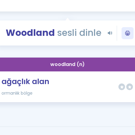
Kampanyalar
Eğitim ve Kitaplar
Blog
Woodland
sesli dinle
YDS - YÖKDİL Tüm S
İngilizce Gram
İngilizce Gramer
woodland (n)
ağaçlık alan
ormanlık bölge