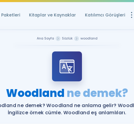
Paketleri
Kitaplar ve Kaynaklar
Katılımcı Görüşleri
Ücretsiz Kayna
Ana Sayfa
Sözlük
woodland
YDS ve YÖKDİL içi
Sözlük
İngilizce Sınavları
Puan Hesapla
Woodland
ne demek?
YDS ve YÖKDİL P
Remz
Rehberlik Aracı
dland ne demek? Woodland ne anlama gelir? Wood
YDS ve YÖKDİL'e H
İngilizce örnek cümle. Woodland eş anlamlıları.
ÖSYM Sınav Ta
Tüm ÖSYM Sınavl