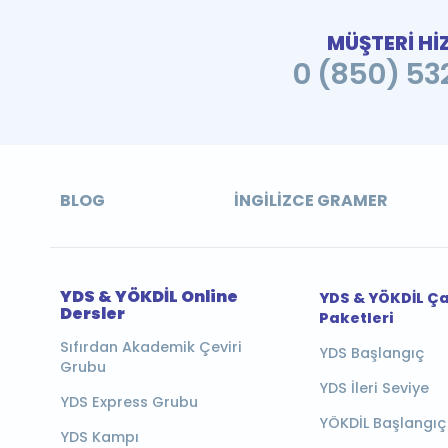
MÜŞTERİ Hİ
0 (850) 532
BLOG
İNGILIZCE GRAMER
YDS & YÖKDİL Online
YDS & YÖKDİL Ç
Dersler
Paketleri
Sıfırdan Akademik Çeviri
YDS Başlangıç
Grubu
YDS İleri Seviye
YDS Express Grubu
YÖKDİL Başlangıç
YDS Kampı