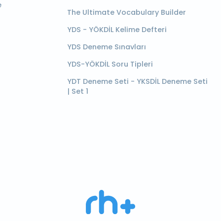
e
The Ultimate Vocabulary Builder
YDS - YÖKDİL Kelime Defteri
YDS Deneme Sınavları
YDS-YÖKDİL Soru Tipleri
YDT Deneme Seti - YKSDİL Deneme Seti
| Set 1