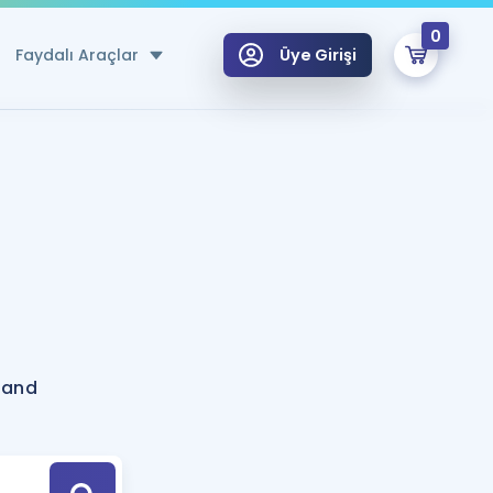
0
Faydalı Araçlar
Üye Girişi
klar
n Ücretsiz Kaynaklar
 için Özel Sözlük
Sepetin Şu An Boş.
ma
uan Hesaplama Aracı
i Hoca ile seni sınava hazırlayacak onlarca eğitim seni bekliyor!
Şifremi Hatırlamıyorum
GİRİŞ YAP
land
azırlananlar için Öneriler
kvimi
ÜYE DEĞİLİM
arı Tek Takvimde