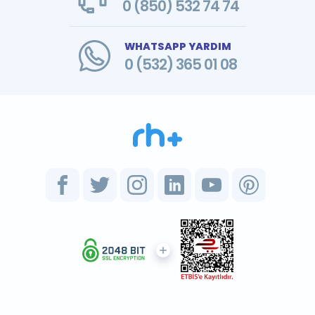
0 (850) 532 74 74
WHATSAPP YARDIM
0 (532) 365 01 08