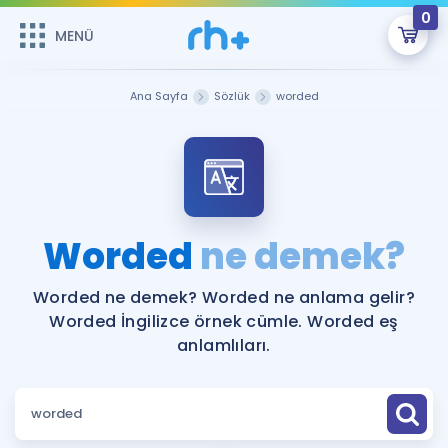
0
MENÜ
MENÜ
Üye Girişi
Ana Sayfa
Sözlük
worded
Online Dersler
Sepetin Şu An Boş.
Çalışma Paketleri
Remzi Hoca ile seni sınava hazırlayacak onlarca eğitim seni
bekliyor!
Kitaplar ve Kaynaklar
GİRİŞ YAP
Worded
ne demek?
Katılımcı Görüşleri
Şifremi Hatırlamıyorum
Worded ne demek? Worded ne anlama gelir?
Worded İngilizce örnek cümle. Worded eş
ÜYE DEĞİLİM
Faydalı Araçlar
anlamlıları.
Ücretsiz Kaynaklar
Blog
İngilizce Gramer
Hakkımızda
Kariyer
Sözlük
Soru & Cevap
İletişim