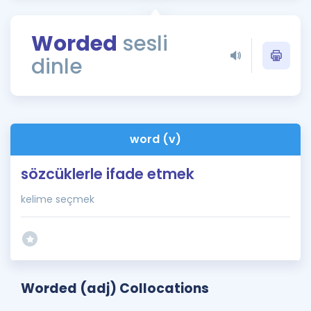
Puan Hesaplama
Worded
sesli
Rehberlik Aracı
dinle
ÖSYM Sınav Takvimi
Kampanyalar
Blog
word (v)
İngilizce Gramer
sözcüklerle ifade etmek
kelime seçmek
Worded (adj) Collocations