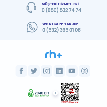
MÜŞTERİ HİZMETLERİ
0 (850) 532 74 74
WHATSAPP YARDIM
0 (532) 365 01 08