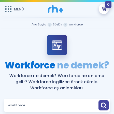
0
MENÜ
MENÜ
Üye Girişi
Ana Sayfa
Sözlük
workforce
Online Dersler
Sepetin Şu An Boş.
Çalışma Paketleri
Remzi Hoca ile seni sınava hazırlayacak onlarca eğitim seni
bekliyor!
Kitaplar ve Kaynaklar
GİRİŞ YAP
Workforce
ne demek?
Katılımcı Görüşleri
Şifremi Hatırlamıyorum
Workforce ne demek? Workforce ne anlama
gelir? Workforce İngilizce örnek cümle.
ÜYE DEĞİLİM
Faydalı Araçlar
Workforce eş anlamlıları.
Ücretsiz Kaynaklar
Blog
İngilizce Gramer
Hakkımızda
Kariyer
Sözlük
Soru & Cevap
İletişim