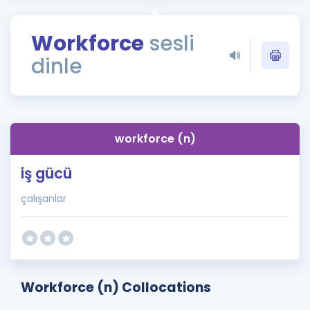
Puan Hesaplama
Workforce
sesli
Rehberlik Aracı
dinle
ÖSYM Sınav Takvimi
Kampanyalar
Blog
workforce (n)
İngilizce Gramer
iş gücü
çalışanlar
Workforce (n) Collocations