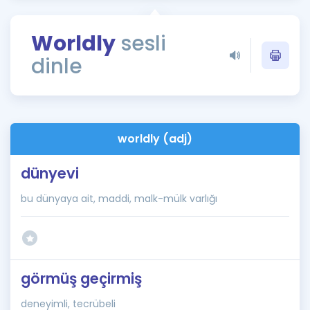
Puan Hesaplama
Worldly
sesli
Rehberlik Aracı
dinle
ÖSYM Sınav Takvimi
Kampanyalar
Blog
worldly (adj)
İngilizce Gramer
dünyevi
bu dünyaya ait, maddi, malk-mülk varlığı
görmüş geçirmiş
deneyimli, tecrübeli