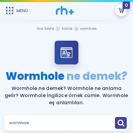
0
MENÜ
MENÜ
Üye Girişi
Ana Sayfa
Sözlük
wormhole
Online Dersler
Sepetin Şu An Boş.
Çalışma Paketleri
Remzi Hoca ile seni sınava hazırlayacak onlarca eğitim seni
bekliyor!
Kitaplar ve Kaynaklar
GİRİŞ YAP
Wormhole
ne demek?
Katılımcı Görüşleri
Şifremi Hatırlamıyorum
Wormhole ne demek? Wormhole ne anlama
gelir? Wormhole İngilizce örnek cümle. Wormhole
ÜYE DEĞİLİM
Faydalı Araçlar
eş anlamlıları.
Ücretsiz Kaynaklar
Blog
İngilizce Gramer
Hakkımızda
Kariyer
Sözlük
Soru & Cevap
İletişim