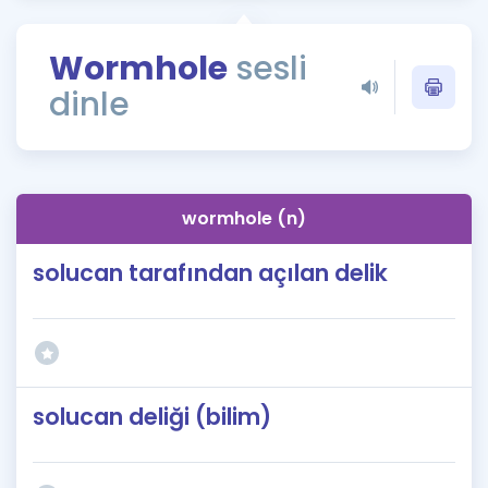
Puan Hesaplama
Wormhole
sesli
Rehberlik Aracı
dinle
ÖSYM Sınav Takvimi
Kampanyalar
Blog
wormhole (n)
İngilizce Gramer
solucan tarafından açılan delik
solucan deliği (bilim)