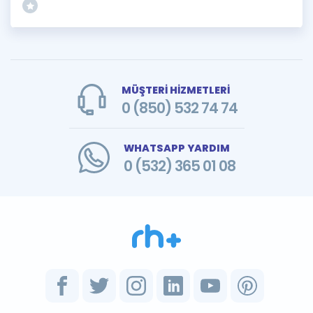
MÜŞTERİ HİZMETLERİ
0 (850) 532 74 74
WHATSAPP YARDIM
0 (532) 365 01 08