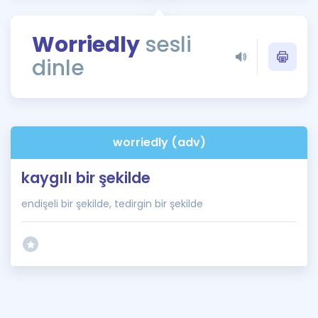
Puan Hesaplama
Worriedly
sesli
Rehberlik Aracı
dinle
ÖSYM Sınav Takvimi
Kampanyalar
Blog
worriedly (adv)
İngilizce Gramer
kaygılı bir şekilde
endişeli bir şekilde, tedirgin bir şekilde