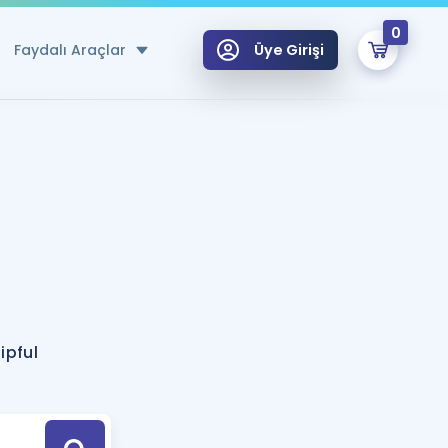
0
Faydalı Araçlar
Üye Girişi
klar
n Ücretsiz Kaynaklar
 için Özel Sözlük
Sepetin Şu An Boş.
ma
uan Hesaplama Aracı
i Hoca ile seni sınava hazırlayacak onlarca eğitim seni bekliyor!
Şifremi Hatırlamıyorum
GİRİŞ YAP
ipful
azırlananlar için Öneriler
kvimi
ÜYE DEĞİLİM
arı Tek Takvimde