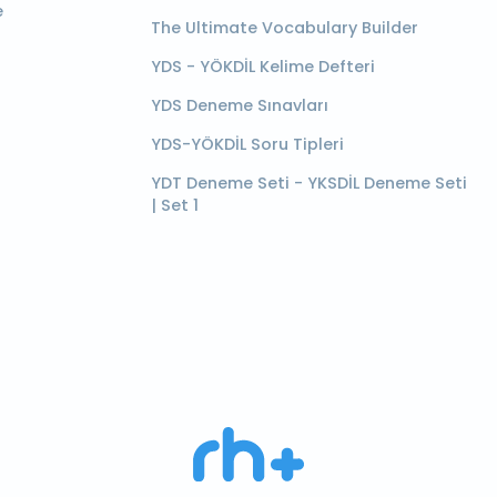
e
The Ultimate Vocabulary Builder
YDS - YÖKDİL Kelime Defteri
YDS Deneme Sınavları
YDS-YÖKDİL Soru Tipleri
YDT Deneme Seti - YKSDİL Deneme Seti
| Set 1