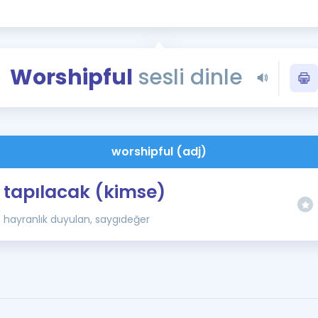
Kampanyalar
Eğitim ve Kitaplar
Blog
Worshipful
sesli dinle
YDS - YÖKDİL Tüm S
İngilizce Gram
İngilizce Gramer
worshipful (adj)
tapılacak (kimse)
hayranlık duyulan, saygıdeğer