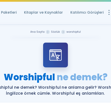
Paketleri
Kitaplar ve Kaynaklar
Katılımcı Görüşleri
Ücretsiz Kayna
Ana Sayfa
Sözlük
worshipful
YDS ve YÖKDİL içi
Sözlük
İngilizce Sınavları
Puan Hesapla
Worshipful
ne demek?
YDS ve YÖKDİL P
Remz
Rehberlik Aracı
hipful ne demek? Worshipful ne anlama gelir? Worsh
YDS ve YÖKDİL'e H
İngilizce örnek cümle. Worshipful eş anlamlıları.
ÖSYM Sınav Ta
Tüm ÖSYM Sınavl