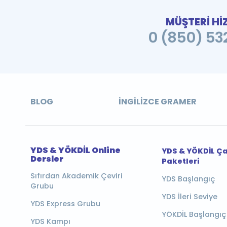
MÜŞTERİ Hİ
0 (850) 532
BLOG
İNGILIZCE GRAMER
YDS & YÖKDİL Online
YDS & YÖKDİL Ç
Dersler
Paketleri
Sıfırdan Akademik Çeviri
YDS Başlangıç
Grubu
YDS İleri Seviye
YDS Express Grubu
YÖKDİL Başlangıç
YDS Kampı