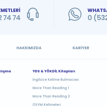
ZMETLERİ
WHATSA
 74 74
0 (53
HAKKIMIZDA
KARIYER
alışma
YDS & YÖKDİL Kitapları
İngilizce Kelime Bulmacası
More Than Reading 1
More Than Reading 2
ÖSYM Kelimeleri