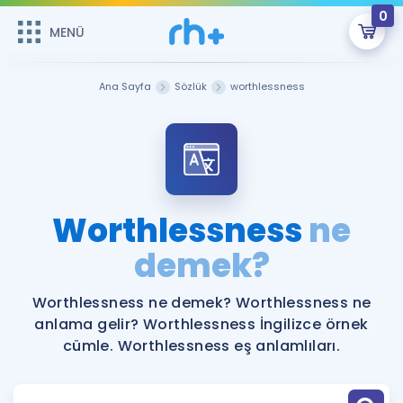
0
MENÜ
MENÜ
Üye Girişi
Ana Sayfa
Sözlük
worthlessness
Online Dersler
Sepetin Şu An Boş.
Çalışma Paketleri
Remzi Hoca ile seni sınava hazırlayacak onlarca eğitim seni
bekliyor!
Kitaplar ve Kaynaklar
GİRİŞ YAP
Worthlessness
ne
Katılımcı Görüşleri
demek?
Şifremi Hatırlamıyorum
ÜYE DEĞİLİM
Faydalı Araçlar
Worthlessness ne demek? Worthlessness ne
anlama gelir? Worthlessness İngilizce örnek
Ücretsiz Kaynaklar
Blog
İngilizce Gramer
cümle. Worthlessness eş anlamlıları.
Hakkımızda
Kariyer
Sözlük
Soru & Cevap
İletişim