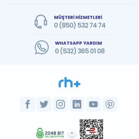
MÜŞTERİ HİZMETLERİ
0 (850) 532 74 74
WHATSAPP YARDIM
0 (532) 365 01 08