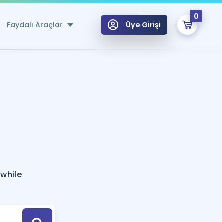
0
Faydalı Araçlar
Üye Girişi
klar
n Ücretsiz Kaynaklar
 için Özel Sözlük
Sepetin Şu An Boş.
ma
uan Hesaplama Aracı
i Hoca ile seni sınava hazırlayacak onlarca eğitim seni bekliyor!
Şifremi Hatırlamıyorum
GİRİŞ YAP
while
azırlananlar için Öneriler
kvimi
ÜYE DEĞİLİM
arı Tek Takvimde