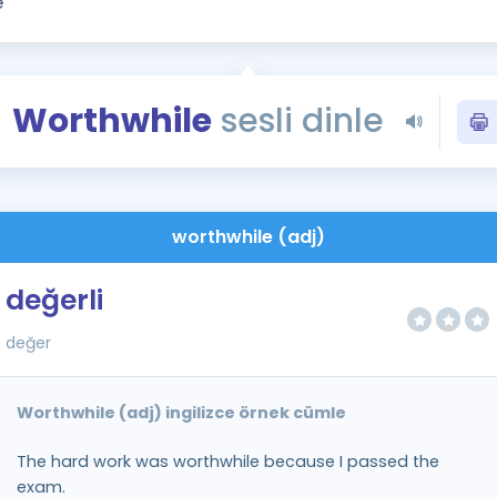
Kampanyalar
Eğitim ve Kitaplar
Blog
Worthwhile
sesli dinle
YDS - YÖKDİL Tüm S
İngilizce Gram
İngilizce Gramer
worthwhile (adj)
değerli
değer
Worthwhile (adj) ingilizce örnek cümle
The hard work was worthwhile because I passed the
exam.