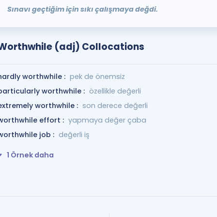
Sınavı geçtiğim için sıkı çalışmaya değdi.
Worthwhile (adj) Collocations
hardly worthwhile :
pek de önemsiz
particularly worthwhile :
özellikle değerli
extremely worthwhile :
son derece değerli
worthwhile effort :
yapmaya değer çaba
worthwhile job :
değerli iş
1 Örnek daha