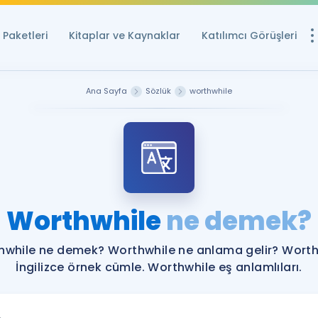
Paketleri
Kitaplar ve Kaynaklar
Katılımcı Görüşleri
Ücretsiz Kayna
Ana Sayfa
Sözlük
worthwhile
YDS ve YÖKDİL içi
Sözlük
İngilizce Sınavları
Puan Hesapla
Worthwhile
ne demek?
YDS ve YÖKDİL P
Remz
Rehberlik Aracı
hwhile ne demek? Worthwhile ne anlama gelir? Worth
YDS ve YÖKDİL'e H
İngilizce örnek cümle. Worthwhile eş anlamlıları.
ÖSYM Sınav Ta
Tüm ÖSYM Sınavl