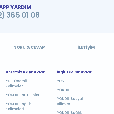
PP YARDIM
2) 365 01 08
SORU & CEVAP
İLETIŞIM
Ücretsiz Kaynaklar
İngilizce Sınavlar
YDS Önemli
YDS
Kelimeler
YÖKDİL
YÖKDİL Soru Tipleri
YÖKDİL Sosyal
YÖKDİL Sağlık
Bilimler
Kelimeleri
YÖKDİL Sağlık