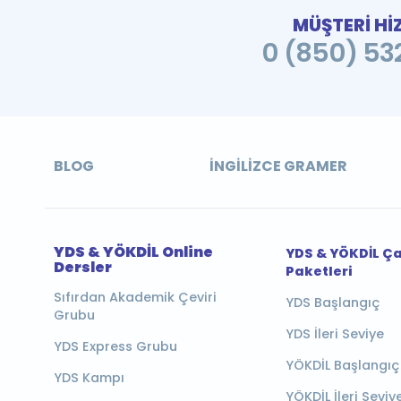
MÜŞTERİ Hİ
0 (850) 532
BLOG
İNGILIZCE GRAMER
YDS & YÖKDİL Online
YDS & YÖKDİL Ç
Dersler
Paketleri
Sıfırdan Akademik Çeviri
YDS Başlangıç
Grubu
YDS İleri Seviye
YDS Express Grubu
YÖKDİL Başlangıç
YDS Kampı
YÖKDİL İleri Seviy