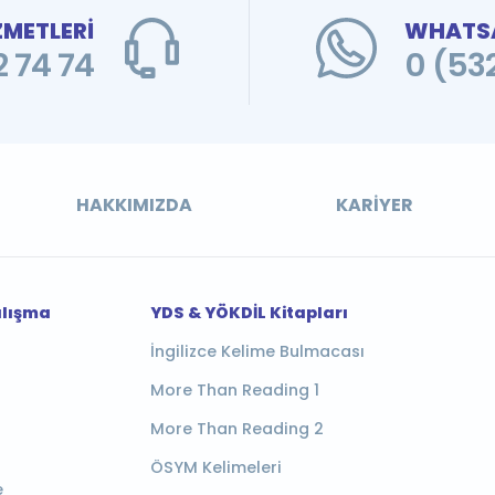
ZMETLERİ
WHATSA
 74 74
0 (53
HAKKIMIZDA
KARIYER
alışma
YDS & YÖKDİL Kitapları
İngilizce Kelime Bulmacası
More Than Reading 1
More Than Reading 2
ÖSYM Kelimeleri
e