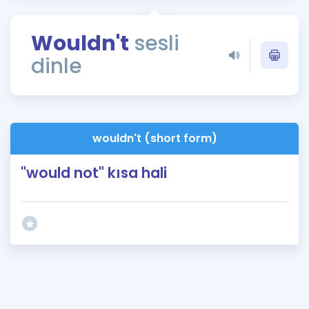
Puan Hesaplama
Wouldn't
sesli
Rehberlik Aracı
dinle
ÖSYM Sınav Takvimi
Kampanyalar
Blog
wouldn't (short form)
İngilizce Gramer
"would not" kısa hali