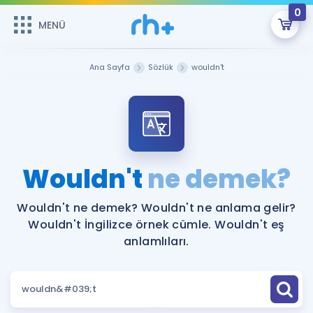
0
MENÜ
MENÜ
Üye Girişi
Ana Sayfa
Sözlük
wouldn't
Online Dersler
Sepetin Şu An Boş.
Çalışma Paketleri
Remzi Hoca ile seni sınava hazırlayacak onlarca eğitim seni
bekliyor!
Kitaplar ve Kaynaklar
GİRİŞ YAP
Wouldn't
ne demek?
Katılımcı Görüşleri
Şifremi Hatırlamıyorum
Wouldn't ne demek? Wouldn't ne anlama gelir?
Wouldn't İngilizce örnek cümle. Wouldn't eş
ÜYE DEĞİLİM
Faydalı Araçlar
anlamlıları.
Ücretsiz Kaynaklar
Blog
İngilizce Gramer
Hakkımızda
Kariyer
Sözlük
Soru & Cevap
İletişim