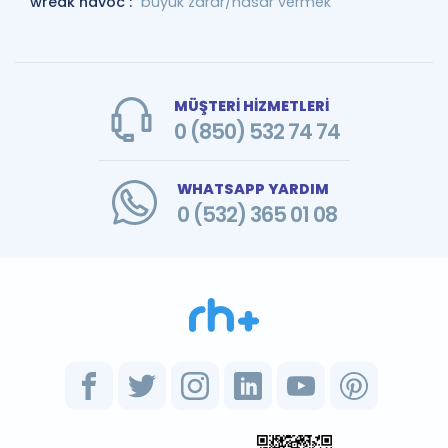
wreak havoc :
büyük zarar/hasar vermek
MÜŞTERİ HİZMETLERİ
0 (850) 532 74 74
WHATSAPP YARDIM
0 (532) 365 01 08