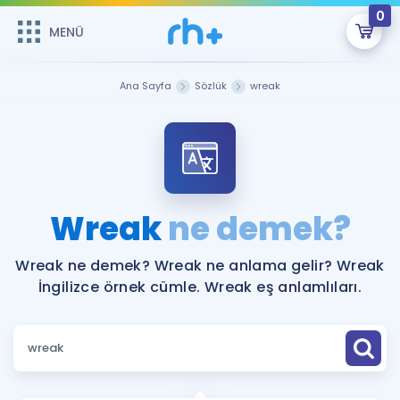
0
MENÜ
MENÜ
Üye Girişi
Ana Sayfa
Sözlük
wreak
Online Dersler
Sepetin Şu An Boş.
Çalışma Paketleri
Remzi Hoca ile seni sınava hazırlayacak onlarca eğitim seni
bekliyor!
Kitaplar ve Kaynaklar
GİRİŞ YAP
Wreak
ne demek?
Katılımcı Görüşleri
Şifremi Hatırlamıyorum
Wreak ne demek? Wreak ne anlama gelir? Wreak
İngilizce örnek cümle. Wreak eş anlamlıları.
ÜYE DEĞİLİM
Faydalı Araçlar
Ücretsiz Kaynaklar
Blog
İngilizce Gramer
Hakkımızda
Kariyer
Sözlük
Soru & Cevap
İletişim