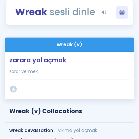
Puan Hesaplama
Wreak
sesli dinle
Rehberlik Aracı
ÖSYM Sınav Takvimi
wreak (v)
Kampanyalar
zarara yol açmak
Blog
zarar vermek
İngilizce Gramer
Wreak (v) Collocations
wreak devastation :
yıkıma yol açmak