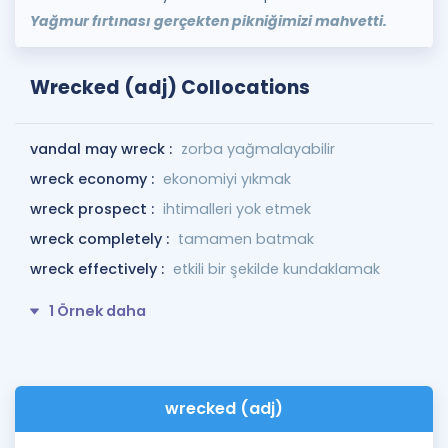
Yağmur fırtınası gerçekten pikniğimizi mahvetti.
Wrecked (adj) Collocations
vandal may wreck :
zorba yağmalayabilir
wreck economy :
ekonomiyi yıkmak
wreck prospect :
ihtimalleri yok etmek
wreck completely :
tamamen batmak
wreck effectively :
etkili bir şekilde kundaklamak
1 Örnek daha
wrecked (adj)