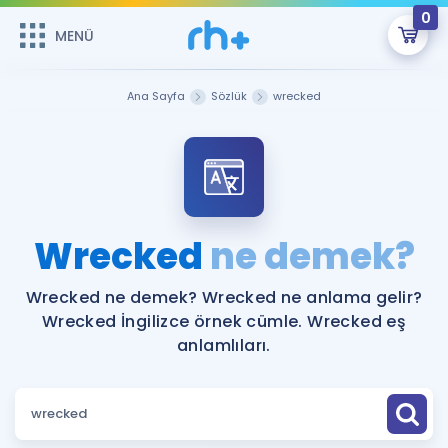
0
MENÜ
MENÜ
Üye Girişi
Ana Sayfa
Sözlük
wrecked
Online Dersler
Sepetin Şu An Boş.
Çalışma Paketleri
Remzi Hoca ile seni sınava hazırlayacak onlarca eğitim seni
bekliyor!
Kitaplar ve Kaynaklar
GİRİŞ YAP
Wrecked
ne demek?
Katılımcı Görüşleri
Şifremi Hatırlamıyorum
Wrecked ne demek? Wrecked ne anlama gelir?
Wrecked İngilizce örnek cümle. Wrecked eş
ÜYE DEĞİLİM
Faydalı Araçlar
anlamlıları.
Ücretsiz Kaynaklar
Blog
İngilizce Gramer
Hakkımızda
Kariyer
Sözlük
Soru & Cevap
İletişim