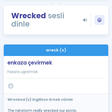
Puan Hesaplama
Wrecked
sesli
Rehberlik Aracı
dinle
ÖSYM Sınav Takvimi
Kampanyalar
Blog
wreck (v)
İngilizce Gramer
enkaza çevirmek
hasara uğratmak
Wrecked (v) ingilizce örnek cümle
The rainstorm really wrecked our picnic.