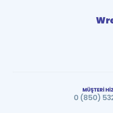
Wre
MÜŞTERİ Hİ
0 (850) 532