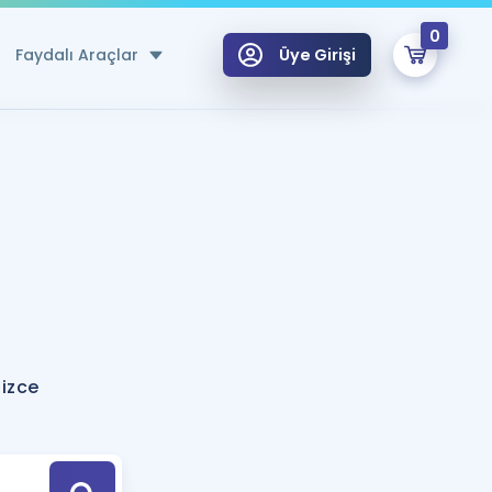
0
Faydalı Araçlar
Üye Girişi
klar
n Ücretsiz Kaynaklar
 için Özel Sözlük
Sepetin Şu An Boş.
ma
uan Hesaplama Aracı
i Hoca ile seni sınava hazırlayacak onlarca eğitim seni bekliyor!
Şifremi Hatırlamıyorum
GİRİŞ YAP
lizce
azırlananlar için Öneriler
kvimi
ÜYE DEĞİLİM
arı Tek Takvimde