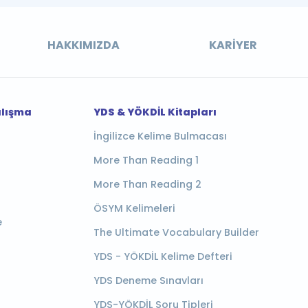
HAKKIMIZDA
KARIYER
alışma
YDS & YÖKDİL Kitapları
İngilizce Kelime Bulmacası
More Than Reading 1
More Than Reading 2
ÖSYM Kelimeleri
e
The Ultimate Vocabulary Builder
YDS - YÖKDİL Kelime Defteri
YDS Deneme Sınavları
YDS-YÖKDİL Soru Tipleri