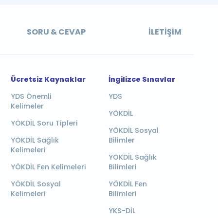
SORU & CEVAP
İLETIŞIM
Ücretsiz Kaynaklar
İngilizce Sınavlar
YDS Önemli
YDS
Kelimeler
YÖKDİL
YÖKDİL Soru Tipleri
YÖKDİL Sosyal
YÖKDİL Sağlık
Bilimler
Kelimeleri
YÖKDİL Sağlık
YÖKDİL Fen Kelimeleri
Bilimleri
YÖKDİL Sosyal
YÖKDİL Fen
Kelimeleri
Bilimleri
YKS-DİL