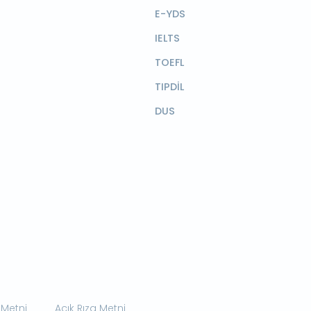
E-YDS
IELTS
TOEFL
TIPDİL
DUS
 Metni
Açık Rıza Metni