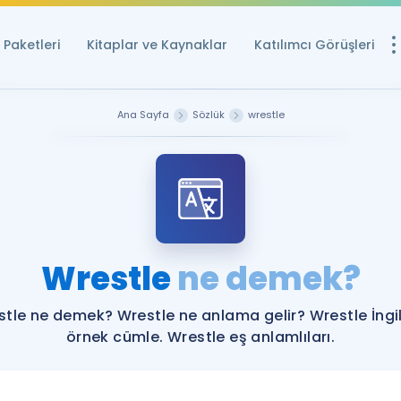
Paketleri
Kitaplar ve Kaynaklar
Katılımcı Görüşleri
Ücretsiz Kayna
Ana Sayfa
Sözlük
wrestle
YDS ve YÖKDİL içi
Sözlük
İngilizce Sınavları
Puan Hesapla
Wrestle
ne demek?
YDS ve YÖKDİL P
Remz
Rehberlik Aracı
tle ne demek? Wrestle ne anlama gelir? Wrestle İngi
YDS ve YÖKDİL'e H
örnek cümle. Wrestle eş anlamlıları.
ÖSYM Sınav Ta
Tüm ÖSYM Sınavl