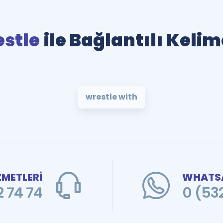
stle
ile Bağlantılı Kelim
wrestle with
ZMETLERİ
WHATSA
 74 74
0 (53