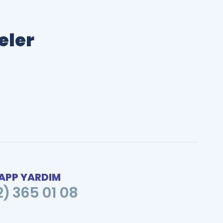
eler
PP YARDIM
2) 365 01 08