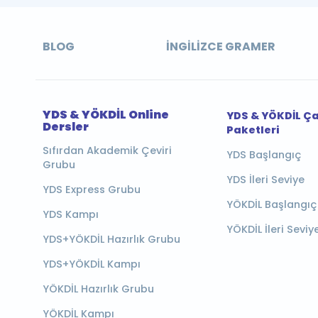
BLOG
İNGILIZCE GRAMER
YDS & YÖKDİL Online
YDS & YÖKDİL Ç
Dersler
Paketleri
Sıfırdan Akademik Çeviri
YDS Başlangıç
Grubu
YDS İleri Seviye
YDS Express Grubu
YÖKDİL Başlangıç
YDS Kampı
YÖKDİL İleri Seviy
YDS+YÖKDİL Hazırlık Grubu
YDS+YÖKDİL Kampı
YÖKDİL Hazırlık Grubu
YÖKDİL Kampı