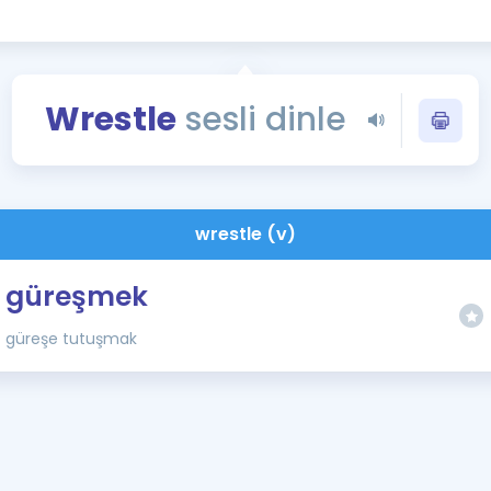
Kampanyalar
Eğitim ve Kitaplar
Blog
Wrestle
sesli dinle
YDS - YÖKDİL Tüm S
İngilizce Gram
İngilizce Gramer
wrestle (v)
güreşmek
güreşe tutuşmak