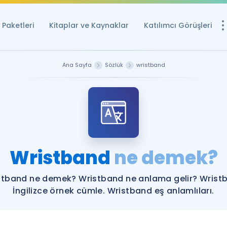
Paketleri
Kitaplar ve Kaynaklar
Katılımcı Görüşleri
Ücretsiz Kayna
Ana Sayfa
Sözlük
wristband
YDS ve YÖKDİL içi
Sözlük
İngilizce Sınavları
Puan Hesapla
Wristband
ne demek?
YDS ve YÖKDİL P
Remz
Rehberlik Aracı
stband ne demek? Wristband ne anlama gelir? Wrist
YDS ve YÖKDİL'e H
İngilizce örnek cümle. Wristband eş anlamlıları.
ÖSYM Sınav Ta
Tüm ÖSYM Sınavl