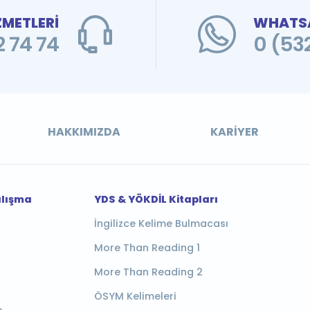
ZMETLERİ
WHATSA
 74 74
0 (53
HAKKIMIZDA
KARIYER
alışma
YDS & YÖKDİL Kitapları
İngilizce Kelime Bulmacası
More Than Reading 1
More Than Reading 2
ÖSYM Kelimeleri