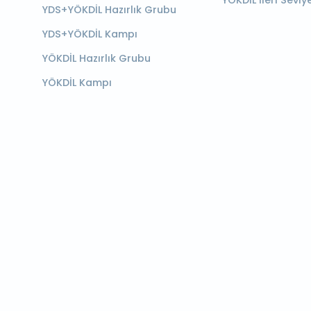
YÖKDİL İleri Seviy
YDS+YÖKDİL Hazırlık Grubu
YDS+YÖKDİL Kampı
YÖKDİL Hazırlık Grubu
YÖKDİL Kampı