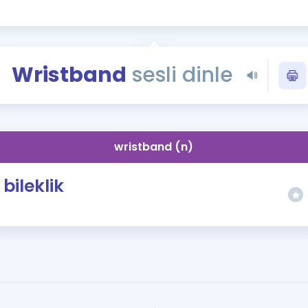
Kampanyalar
Eğitim ve Kitaplar
Blog
Wristband
sesli dinle
YDS - YÖKDİL Tüm S
İngilizce Gram
İngilizce Gramer
wristband (n)
bileklik