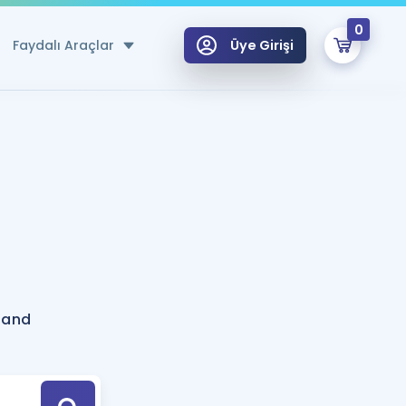
0
Faydalı Araçlar
Üye Girişi
klar
n Ücretsiz Kaynaklar
 için Özel Sözlük
Sepetin Şu An Boş.
ma
uan Hesaplama Aracı
i Hoca ile seni sınava hazırlayacak onlarca eğitim seni bekliyor!
Şifremi Hatırlamıyorum
GİRİŞ YAP
band
azırlananlar için Öneriler
kvimi
ÜYE DEĞİLİM
arı Tek Takvimde