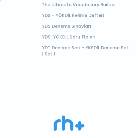
e
The Ultimate Vocabulary Builder
YDS - YÖKDİL Kelime Defteri
YDS Deneme Sınavları
YDS-YÖKDİL Soru Tipleri
YDT Deneme Seti - YKSDİL Deneme Seti
| Set 1