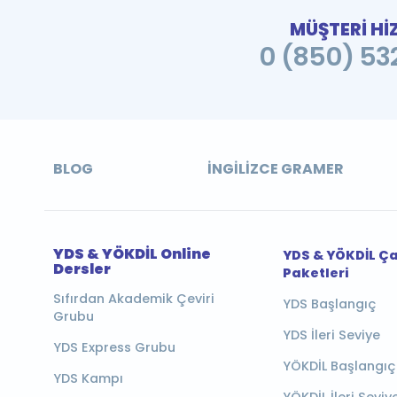
MÜŞTERİ Hİ
0 (850) 532
BLOG
İNGILIZCE GRAMER
YDS & YÖKDİL Online
YDS & YÖKDİL Ç
Dersler
Paketleri
Sıfırdan Akademik Çeviri
YDS Başlangıç
Grubu
YDS İleri Seviye
YDS Express Grubu
YÖKDİL Başlangıç
YDS Kampı