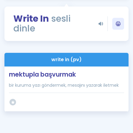
Puan Hesaplama
Write In
sesli
Rehberlik Aracı
dinle
ÖSYM Sınav Takvimi
Kampanyalar
Blog
write in (pv)
İngilizce Gramer
mektupla başvurmak
bir kuruma yazı göndermek, mesajını yazarak iletmek