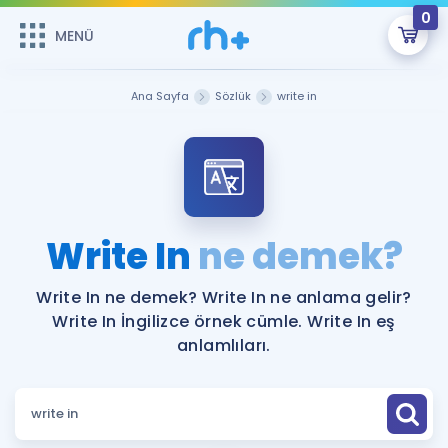
0
MENÜ
MENÜ
Üye Girişi
Ana Sayfa
Sözlük
write in
Online Dersler
Sepetin Şu An Boş.
Çalışma Paketleri
Remzi Hoca ile seni sınava hazırlayacak onlarca eğitim seni
bekliyor!
Kitaplar ve Kaynaklar
GİRİŞ YAP
Write In
ne demek?
Katılımcı Görüşleri
Şifremi Hatırlamıyorum
Write In ne demek? Write In ne anlama gelir?
Write In İngilizce örnek cümle. Write In eş
ÜYE DEĞİLİM
Faydalı Araçlar
anlamlıları.
Ücretsiz Kaynaklar
Blog
İngilizce Gramer
Hakkımızda
Kariyer
Sözlük
Soru & Cevap
İletişim