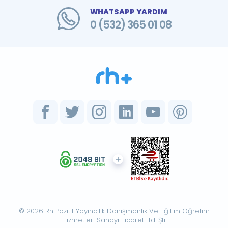
WHATSAPP YARDIM
0 (532) 365 01 08
© 2026 Rh Pozitif Yayıncılık Danışmanlık Ve Eğitim Öğretim
Hizmetleri Sanayi Ticaret Ltd. Şti.