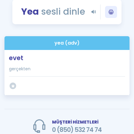
Puan Hesaplama
Yea
sesli dinle
Rehberlik Aracı
ÖSYM Sınav Takvimi
yea (adv)
Kampanyalar
evet
Blog
gerçekten
İngilizce Gramer
MÜŞTERİ HİZMETLERİ
0 (850) 532 74 74