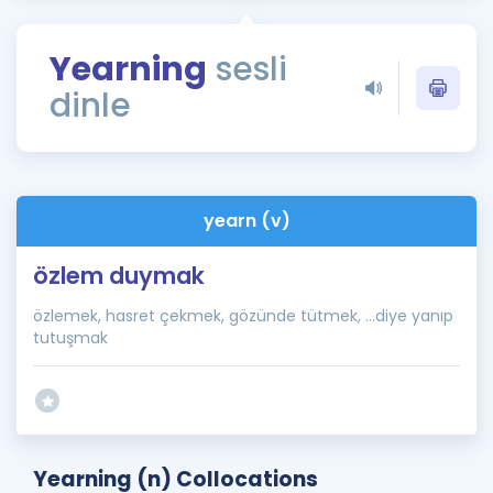
Puan Hesaplama
Yearning
sesli
Rehberlik Aracı
dinle
ÖSYM Sınav Takvimi
Kampanyalar
Blog
yearn (v)
İngilizce Gramer
özlem duymak
özlemek, hasret çekmek, gözünde tütmek, ...diye yanıp
tutuşmak
Yearning (n) Collocations