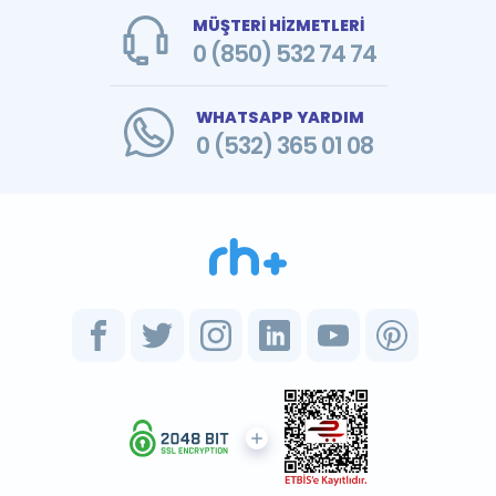
MÜŞTERİ HİZMETLERİ
0 (850) 532 74 74
WHATSAPP YARDIM
0 (532) 365 01 08