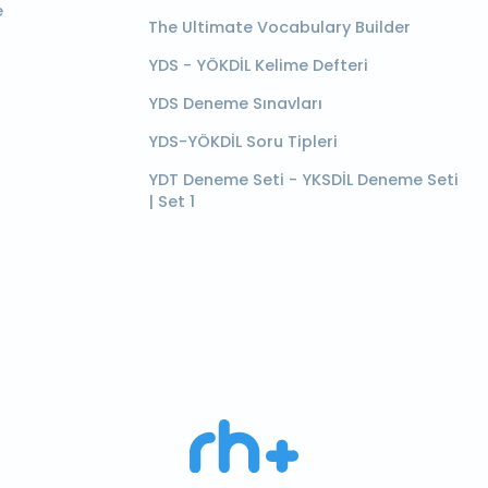
e
The Ultimate Vocabulary Builder
YDS - YÖKDİL Kelime Defteri
YDS Deneme Sınavları
YDS-YÖKDİL Soru Tipleri
YDT Deneme Seti - YKSDİL Deneme Seti
| Set 1