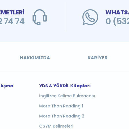
ZMETLERİ
WHATSA
 74 74
0 (53
HAKKIMIZDA
KARIYER
alışma
YDS & YÖKDİL Kitapları
İngilizce Kelime Bulmacası
More Than Reading 1
More Than Reading 2
ÖSYM Kelimeleri