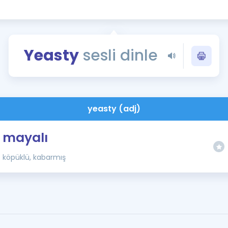
Kampanyalar
Eğitim ve Kitaplar
Blog
Yeasty
sesli dinle
YDS - YÖKDİL Tüm S
İngilizce Gram
İngilizce Gramer
yeasty (adj)
mayalı
köpüklü, kabarmış