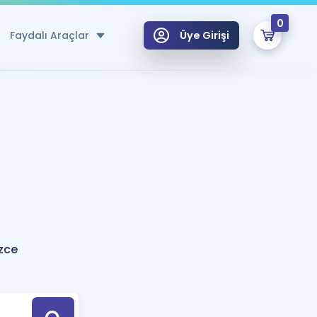
0
Faydalı Araçlar
Üye Girişi
klar
n Ücretsiz Kaynaklar
 için Özel Sözlük
Sepetin Şu An Boş.
ma
uan Hesaplama Aracı
i Hoca ile seni sınava hazırlayacak onlarca eğitim seni bekliyor!
Şifremi Hatırlamıyorum
GİRİŞ YAP
zce
azırlananlar için Öneriler
kvimi
ÜYE DEĞİLİM
arı Tek Takvimde