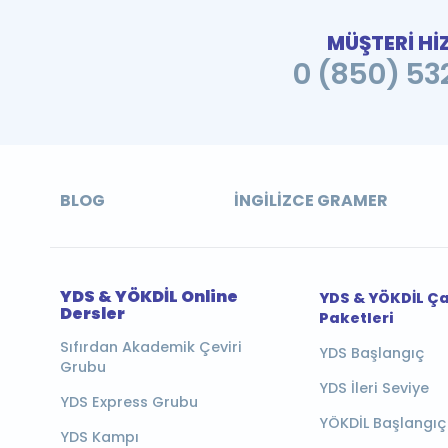
MÜŞTERİ Hİ
0 (850) 532
BLOG
İNGILIZCE GRAMER
YDS & YÖKDİL Online
YDS & YÖKDİL Ç
Dersler
Paketleri
Sıfırdan Akademik Çeviri
YDS Başlangıç
Grubu
YDS İleri Seviye
YDS Express Grubu
YÖKDİL Başlangıç
YDS Kampı