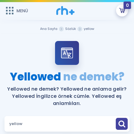
0
MENÜ
MENÜ
Üye Girişi
Ana Sayfa
Sözlük
yellow
Online Dersler
Sepetin Şu An Boş.
Çalışma Paketleri
Remzi Hoca ile seni sınava hazırlayacak onlarca eğitim seni
bekliyor!
Kitaplar ve Kaynaklar
GİRİŞ YAP
Yellowed
ne demek?
Katılımcı Görüşleri
Şifremi Hatırlamıyorum
Yellowed ne demek? Yellowed ne anlama gelir?
Yellowed İngilizce örnek cümle. Yellowed eş
ÜYE DEĞİLİM
Faydalı Araçlar
anlamlıları.
Ücretsiz Kaynaklar
Blog
İngilizce Gramer
Hakkımızda
Kariyer
Sözlük
Soru & Cevap
İletişim