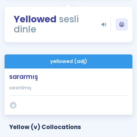
Puan Hesaplama
Yellowed
sesli
Rehberlik Aracı
dinle
ÖSYM Sınav Takvimi
Kampanyalar
Blog
yellowed (adj)
İngilizce Gramer
sararmış
sarartılmış
Yellow (v) Collocations