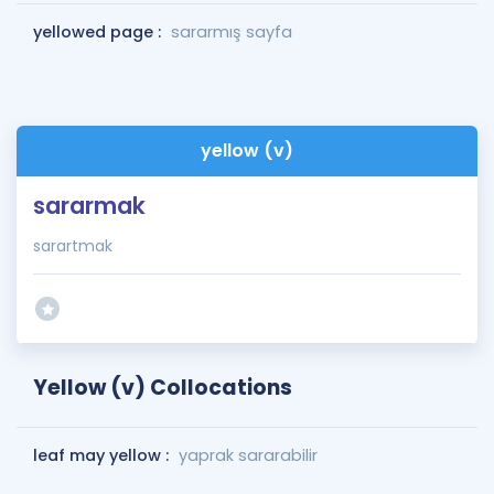
yellowed page :
sararmış sayfa
yellow (v)
sararmak
sarartmak
Yellow (v) Collocations
leaf may yellow :
yaprak sararabilir