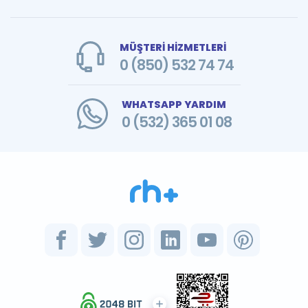
MÜŞTERİ HİZMETLERİ
0 (850) 532 74 74
WHATSAPP YARDIM
0 (532) 365 01 08