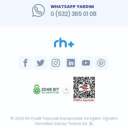
WHATSAPP YARDIM
0 (532) 365 01 08
© 2026 Rh Pozitif Yayıncılık Danışmanlık Ve Eğitim Öğretim
Hizmetleri Sanayi Ticaret Ltd. Şti.