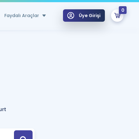
0
Faydalı Araçlar
Üye Girişi
klar
n Ücretsiz Kaynaklar
 için Özel Sözlük
Sepetin Şu An Boş.
ma
uan Hesaplama Aracı
i Hoca ile seni sınava hazırlayacak onlarca eğitim seni bekliyor!
Şifremi Hatırlamıyorum
GİRİŞ YAP
urt
azırlananlar için Öneriler
kvimi
ÜYE DEĞİLİM
arı Tek Takvimde