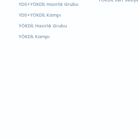
YÖKDİL İleri Seviy
YDS+YÖKDİL Hazırlık Grubu
YDS+YÖKDİL Kampı
YÖKDİL Hazırlık Grubu
YÖKDİL Kampı