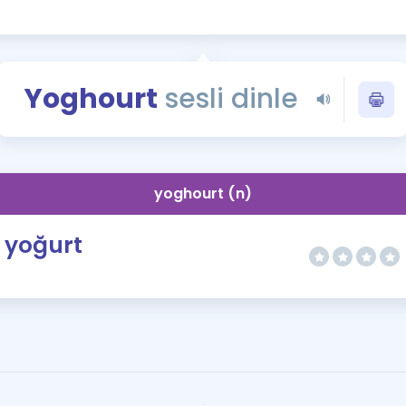
Kampanyalar
Eğitim ve Kitaplar
Blog
Yoghourt
sesli dinle
YDS - YÖKDİL Tüm S
İngilizce Gram
İngilizce Gramer
yoghourt (n)
yoğurt