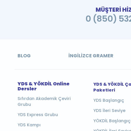
MÜŞTERİ Hİ
0 (850) 532
BLOG
İNGILIZCE GRAMER
YDS & YÖKDİL Online
YDS & YÖKDİL Ç
Dersler
Paketleri
Sıfırdan Akademik Çeviri
YDS Başlangıç
Grubu
YDS İleri Seviye
YDS Express Grubu
YÖKDİL Başlangıç
YDS Kampı