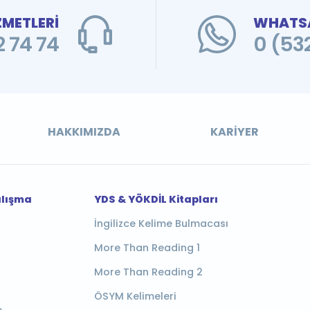
ZMETLERİ
WHATSA
 74 74
0 (53
HAKKIMIZDA
KARIYER
alışma
YDS & YÖKDİL Kitapları
İngilizce Kelime Bulmacası
More Than Reading 1
More Than Reading 2
ÖSYM Kelimeleri