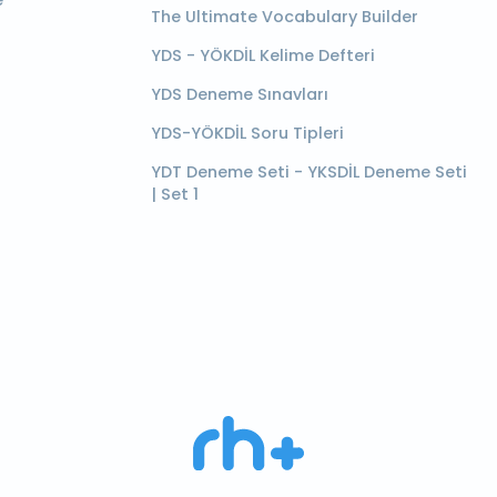
e
The Ultimate Vocabulary Builder
YDS - YÖKDİL Kelime Defteri
YDS Deneme Sınavları
YDS-YÖKDİL Soru Tipleri
YDT Deneme Seti - YKSDİL Deneme Seti
| Set 1