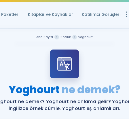
Paketleri
Kitaplar ve Kaynaklar
Katılımcı Görüşleri
Ücretsiz Kayna
Ana Sayfa
Sözlük
yoghourt
YDS ve YÖKDİL içi
Sözlük
İngilizce Sınavları
Puan Hesapla
Yoghourt
ne demek?
YDS ve YÖKDİL P
Remz
Rehberlik Aracı
ghourt ne demek? Yoghourt ne anlama gelir? Yogho
YDS ve YÖKDİL'e H
İngilizce örnek cümle. Yoghourt eş anlamlıları.
ÖSYM Sınav Ta
Tüm ÖSYM Sınavl