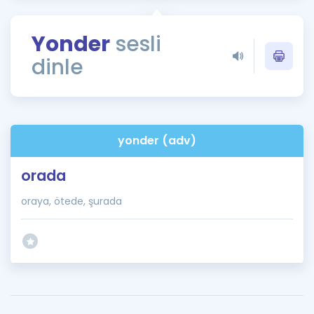
Puan Hesaplama
Yonder
sesli
Rehberlik Aracı
dinle
ÖSYM Sınav Takvimi
Kampanyalar
Blog
yonder (adv)
İngilizce Gramer
orada
oraya, ötede, şurada