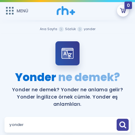
0
MENÜ
MENÜ
Üye Girişi
Ana Sayfa
Sözlük
yonder
Online Dersler
Sepetin Şu An Boş.
Çalışma Paketleri
Remzi Hoca ile seni sınava hazırlayacak onlarca eğitim seni
bekliyor!
Kitaplar ve Kaynaklar
GİRİŞ YAP
Yonder
ne demek?
Katılımcı Görüşleri
Şifremi Hatırlamıyorum
Yonder ne demek? Yonder ne anlama gelir?
Yonder İngilizce örnek cümle. Yonder eş
ÜYE DEĞİLİM
Faydalı Araçlar
anlamlıları.
Ücretsiz Kaynaklar
Blog
İngilizce Gramer
Hakkımızda
Kariyer
Sözlük
Soru & Cevap
İletişim