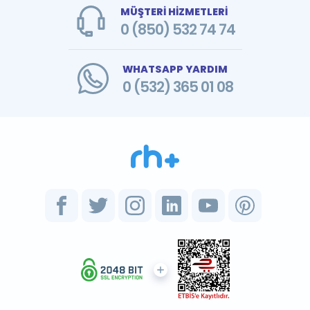
MÜŞTERİ HİZMETLERİ
0 (850) 532 74 74
WHATSAPP YARDIM
0 (532) 365 01 08