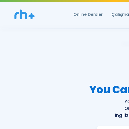
Online Dersler
Çalışma 
You Ca
Y
O
İngil