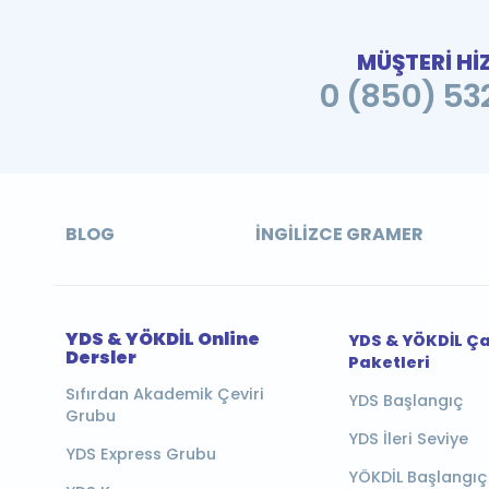
MÜŞTERİ Hİ
0 (850) 532
BLOG
İNGILIZCE GRAMER
YDS & YÖKDİL Online
YDS & YÖKDİL Ç
Dersler
Paketleri
Sıfırdan Akademik Çeviri
YDS Başlangıç
Grubu
YDS İleri Seviye
YDS Express Grubu
YÖKDİL Başlangıç