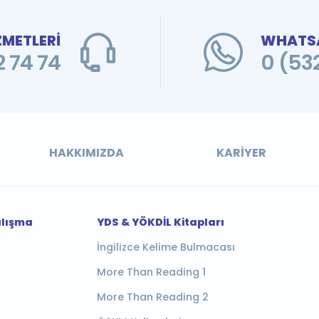
ZMETLERİ
WHATSA
 74 74
0 (53
HAKKIMIZDA
KARIYER
alışma
YDS & YÖKDİL Kitapları
İngilizce Kelime Bulmacası
More Than Reading 1
More Than Reading 2