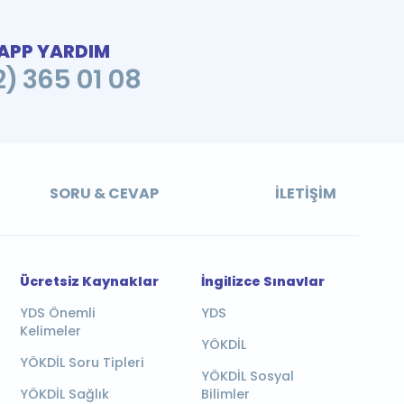
PP YARDIM
2) 365 01 08
SORU & CEVAP
İLETIŞIM
Ücretsiz Kaynaklar
İngilizce Sınavlar
YDS Önemli
YDS
Kelimeler
YÖKDİL
YÖKDİL Soru Tipleri
YÖKDİL Sosyal
YÖKDİL Sağlık
Bilimler