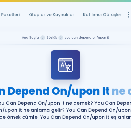
Paketleri
Kitaplar ve Kaynaklar
Katılımcı Görüşleri
Ücretsiz Kayna
Ana Sayfa
Sözlük
you can depend on/upon it
YDS ve YÖKDİL içi
Sözlük
İngilizce Sınavları
Puan Hesapla
n Depend On/upon It
ne
YDS ve YÖKDİL P
Remz
Rehberlik Aracı
ou Can Depend On/upon It ne demek? You Can Depe
YDS ve YÖKDİL'e H
n/upon It ne anlama gelir? You Can Depend On/upon 
izce örnek cümle. You Can Depend On/upon It eş anlaml
ÖSYM Sınav Ta
Tüm ÖSYM Sınavl