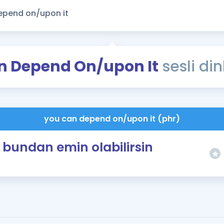
Kampanyalar
Eğitim ve Kitaplar
Blog
YDS - YÖKDİL Tüm S
n Depend On/upon It
sesli din
İngilizce Gram
İngilizce Gramer
you can depend on/upon it (phr)
bundan emin olabilirsin