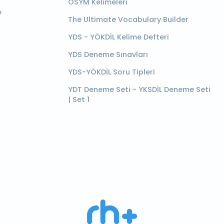
ÖSYM Kelimeleri
e
The Ultimate Vocabulary Builder
YDS - YÖKDİL Kelime Defteri
YDS Deneme Sınavları
YDS-YÖKDİL Soru Tipleri
YDT Deneme Seti - YKSDİL Deneme Seti
| Set 1