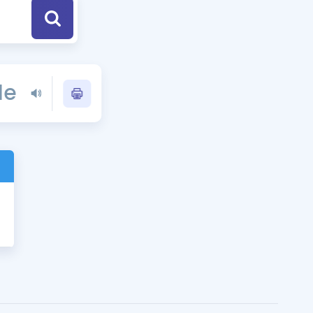
a Özel Fırsatlar
ınavlarla İlgili Haberler
le
er
 ve Konu Anlatımı