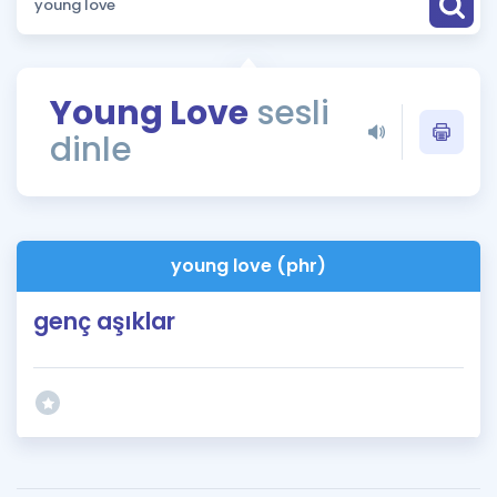
Puan Hesaplama
Rehberlik Aracı
Young Love
sesli
ÖSYM Sınav Takvimi
dinle
Kampanyalar
Blog
young love (phr)
İngilizce Gramer
genç aşıklar