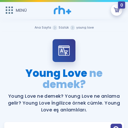
0
MENÜ
MENÜ
Üye Girişi
Ana Sayfa
Sözlük
young love
Online Dersler
Sepetin Şu An Boş.
Çalışma Paketleri
Remzi Hoca ile seni sınava hazırlayacak onlarca eğitim seni
bekliyor!
Kitaplar ve Kaynaklar
GİRİŞ YAP
Young Love
ne
Katılımcı Görüşleri
demek?
Şifremi Hatırlamıyorum
ÜYE DEĞİLİM
Faydalı Araçlar
Young Love ne demek? Young Love ne anlama
gelir? Young Love İngilizce örnek cümle. Young
Ücretsiz Kaynaklar
Blog
İngilizce Gramer
Love eş anlamlıları.
Hakkımızda
Kariyer
Sözlük
Soru & Cevap
İletişim