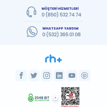
MÜŞTERİ HİZMETLERİ
0 (850) 532 74 74
WHATSAPP YARDIM
0 (532) 365 01 08