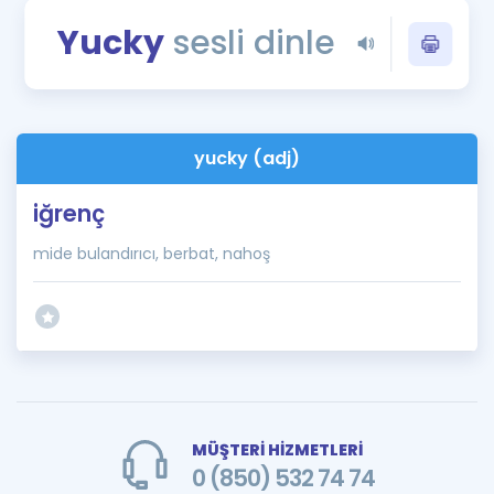
Puan Hesaplama
Yucky
sesli dinle
Rehberlik Aracı
ÖSYM Sınav Takvimi
yucky (adj)
Kampanyalar
iğrenç
Blog
mide bulandırıcı, berbat, nahoş
İngilizce Gramer
MÜŞTERİ HİZMETLERİ
0 (850) 532 74 74