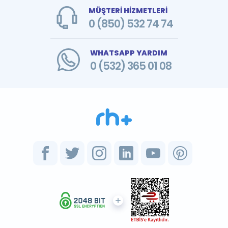
MÜŞTERİ HİZMETLERİ
0 (850) 532 74 74
WHATSAPP YARDIM
0 (532) 365 01 08