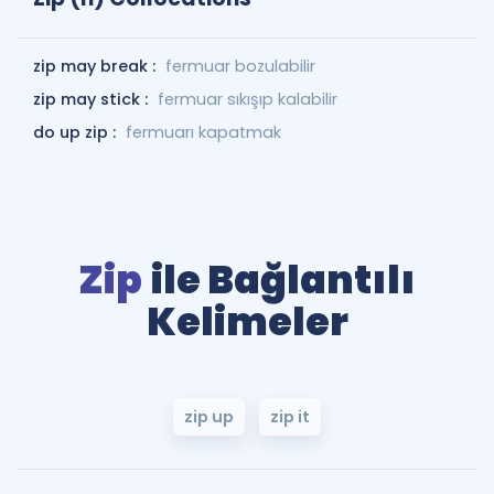
zip may break :
fermuar bozulabilir
zip may stick :
fermuar sıkışıp kalabilir
do up zip :
fermuarı kapatmak
Zip
ile Bağlantılı
Kelimeler
zip up
zip it