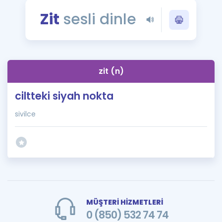
Puan Hesaplama
Zit
sesli dinle
Rehberlik Aracı
ÖSYM Sınav Takvimi
zit (n)
Kampanyalar
ciltteki siyah nokta
Blog
sivilce
İngilizce Gramer
MÜŞTERİ HİZMETLERİ
0 (850) 532 74 74