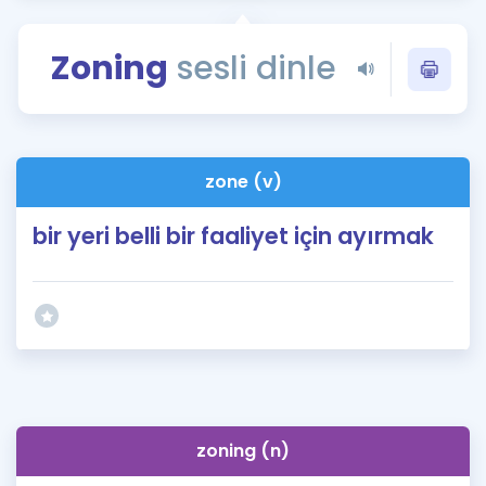
Puan Hesaplama
Zoning
sesli dinle
Rehberlik Aracı
ÖSYM Sınav Takvimi
Kampanyalar
zone (v)
Blog
bir yeri belli bir faaliyet için ayırmak
İngilizce Gramer
zoning (n)