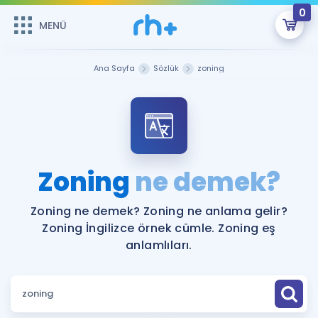
0
MENÜ
MENÜ
Üye Girişi
Ana Sayfa
Sözlük
zoning
Online Dersler
Sepetin Şu An Boş.
Çalışma Paketleri
Remzi Hoca ile seni sınava hazırlayacak onlarca eğitim seni
bekliyor!
Kitaplar ve Kaynaklar
GİRİŞ YAP
Zoning
ne demek?
Katılımcı Görüşleri
Şifremi Hatırlamıyorum
Zoning ne demek? Zoning ne anlama gelir?
Zoning İngilizce örnek cümle. Zoning eş
ÜYE DEĞİLİM
Faydalı Araçlar
anlamlıları.
Ücretsiz Kaynaklar
Blog
İngilizce Gramer
Hakkımızda
Kariyer
Sözlük
Soru & Cevap
İletişim