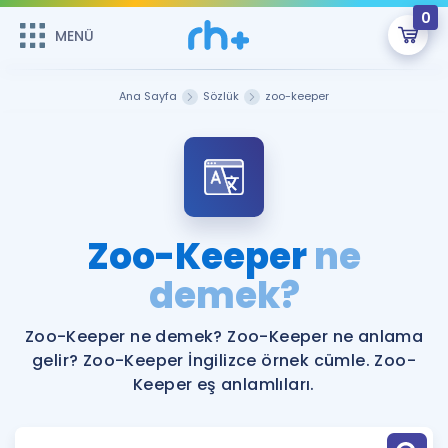
0
MENÜ
MENÜ
Üye Girişi
Ana Sayfa
Sözlük
zoo-keeper
Online Dersler
Sepetin Şu An Boş.
Çalışma Paketleri
Remzi Hoca ile seni sınava hazırlayacak onlarca eğitim seni
bekliyor!
Kitaplar ve Kaynaklar
GİRİŞ YAP
Zoo-Keeper
ne
Katılımcı Görüşleri
demek?
Şifremi Hatırlamıyorum
ÜYE DEĞİLİM
Faydalı Araçlar
Zoo-Keeper ne demek? Zoo-Keeper ne anlama
gelir? Zoo-Keeper İngilizce örnek cümle. Zoo-
Ücretsiz Kaynaklar
Blog
İngilizce Gramer
Keeper eş anlamlıları.
Hakkımızda
Kariyer
Sözlük
Soru & Cevap
İletişim