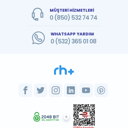
MÜŞTERİ HİZMETLERİ
0 (850) 532 74 74
WHATSAPP YARDIM
0 (532) 365 01 08