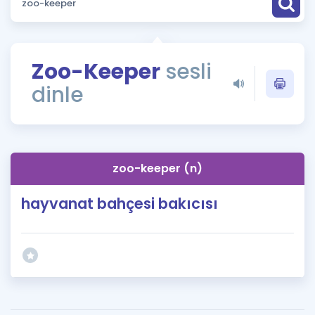
Puan Hesaplama
Rehberlik Aracı
Zoo-Keeper
sesli
ÖSYM Sınav Takvimi
dinle
Kampanyalar
Blog
zoo-keeper (n)
İngilizce Gramer
hayvanat bahçesi bakıcısı