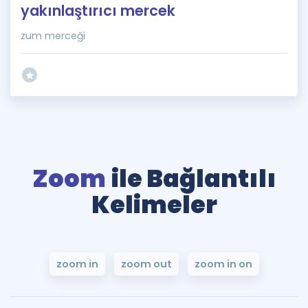
yakınlaştırıcı mercek
zum merceği
Zoom
ile Bağlantılı
Kelimeler
zoom in
zoom out
zoom in on