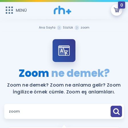
0
MENÜ
MENÜ
Üye Girişi
Ana Sayfa
Sözlük
zoom
Online Dersler
Sepetin Şu An Boş.
Çalışma Paketleri
Remzi Hoca ile seni sınava hazırlayacak onlarca eğitim seni
bekliyor!
Kitaplar ve Kaynaklar
GİRİŞ YAP
Zoom
ne demek?
Katılımcı Görüşleri
Şifremi Hatırlamıyorum
Zoom ne demek? Zoom ne anlama gelir? Zoom
İngilizce örnek cümle. Zoom eş anlamlıları.
ÜYE DEĞİLİM
Faydalı Araçlar
Ücretsiz Kaynaklar
Blog
İngilizce Gramer
Hakkımızda
Kariyer
Sözlük
Soru & Cevap
İletişim