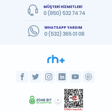
MÜŞTERİ HİZMETLERİ
0 (850) 532 74 74
WHATSAPP YARDIM
0 (532) 365 01 08