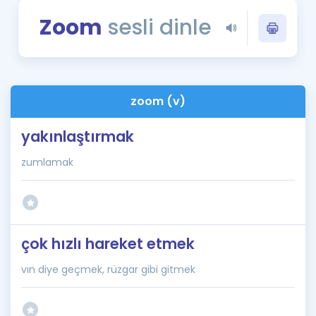
Puan Hesaplama
Zoom
sesli dinle
Rehberlik Aracı
ÖSYM Sınav Takvimi
zoom (v)
Kampanyalar
yakınlaştırmak
Blog
zumlamak
İngilizce Gramer
çok hızlı hareket etmek
vın diye geçmek, rüzgar gibi gitmek