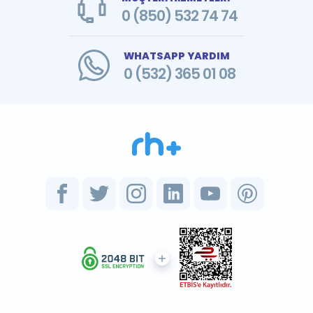
0 (850) 532 74 74
WHATSAPP YARDIM
0 (532) 365 01 08