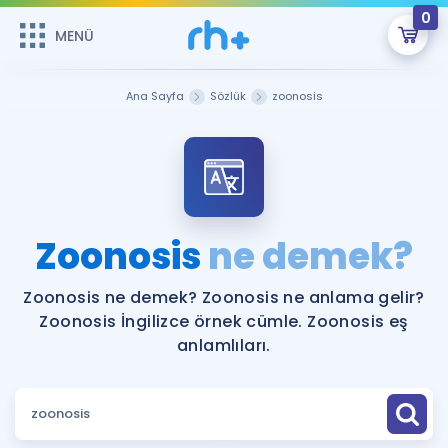
0
MENÜ
MENÜ
Üye Girişi
Ana Sayfa
Sözlük
zoonosis
Online Dersler
Sepetin Şu An Boş.
Çalışma Paketleri
Remzi Hoca ile seni sınava hazırlayacak onlarca eğitim seni
bekliyor!
Kitaplar ve Kaynaklar
GİRİŞ YAP
Zoonosis
ne demek?
Katılımcı Görüşleri
Şifremi Hatırlamıyorum
Zoonosis ne demek? Zoonosis ne anlama gelir?
Zoonosis İngilizce örnek cümle. Zoonosis eş
ÜYE DEĞİLİM
Faydalı Araçlar
anlamlıları.
Ücretsiz Kaynaklar
Blog
İngilizce Gramer
Hakkımızda
Kariyer
Sözlük
Soru & Cevap
İletişim