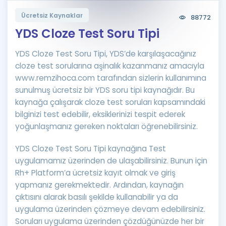
Puan Hesaplama
Ücretsiz Kaynaklar
88772
YDS Cloze Test Soru Tipi
Rehberlik Aracı
YDS Cloze Test Soru Tipi, YDS’de karşılaşacağınız
ÖSYM Sınav Takvimi
cloze test sorularına aşinalık kazanmanız amacıyla
Kampanyalar
www.remzihoca.com tarafından sizlerin kullanımına
sunulmuş ücretsiz bir YDS soru tipi kaynağıdır. Bu
Blog
kaynağa çalışarak cloze test soruları kapsamındaki
bilginizi test edebilir, eksiklerinizi tespit ederek
İngilizce Gramer
yoğunlaşmanız gereken noktaları öğrenebilirsiniz.
YDS Cloze Test Soru Tipi kaynağına Test
uygulamamız üzerinden de ulaşabilirsiniz. Bunun için
Rh+ Platform’a ücretsiz kayıt olmak ve giriş
yapmanız gerekmektedir. Ardından, kaynağın
çıktısını alarak basılı şekilde kullanabilir ya da
uygulama üzerinden çözmeye devam edebilirsiniz.
Soruları uygulama üzerinden çözdüğünüzde her bir