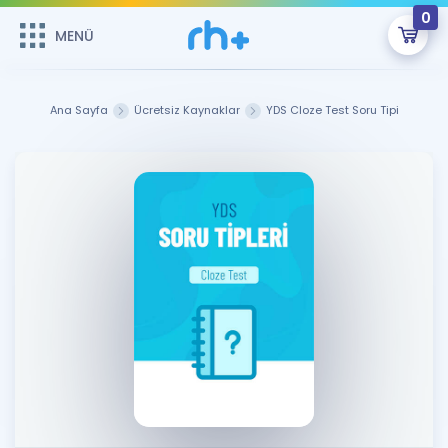
0
MENÜ
MENÜ
Üye Girişi
Ana Sayfa
Ücretsiz Kaynaklar
YDS Cloze Test Soru Tipi
Online Dersler
Sepetin Şu An Boş.
Çalışma Paketleri
Remzi Hoca ile seni sınava hazırlayacak onlarca eğitim seni
bekliyor!
Kitaplar ve Kaynaklar
GİRİŞ YAP
Katılımcı Görüşleri
Şifremi Hatırlamıyorum
ÜYE DEĞİLİM
Faydalı Araçlar
Ücretsiz Kaynaklar
Blog
İngilizce Gramer
Hakkımızda
Kariyer
Sözlük
Soru & Cevap
İletişim