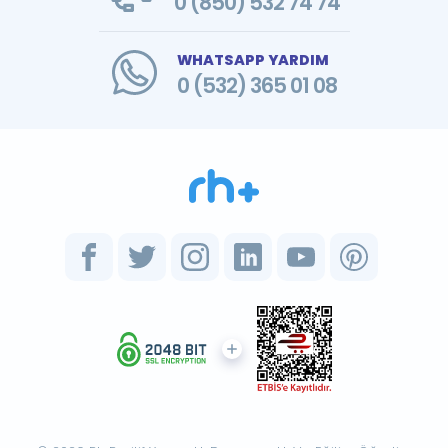
0 (850) 532 74 74
WHATSAPP YARDIM
0 (532) 365 01 08