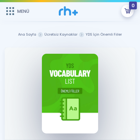
0
MENÜ
MENÜ
Üye Girişi
Ana Sayfa
Ücretsiz Kaynaklar
YDS İçin Önemli Fiiler
Online Dersler
Sepetin Şu An Boş.
Çalışma Paketleri
Remzi Hoca ile seni sınava hazırlayacak onlarca eğitim seni
bekliyor!
Kitaplar ve Kaynaklar
GİRİŞ YAP
Katılımcı Görüşleri
Şifremi Hatırlamıyorum
ÜYE DEĞİLİM
Faydalı Araçlar
Ücretsiz Kaynaklar
Blog
İngilizce Gramer
Hakkımızda
Kariyer
Sözlük
Soru & Cevap
İletişim