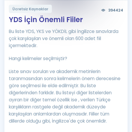
Puan Hesaplama
Ücretsiz Kaynaklar
394424
YDS İçin Önemli Fiiler
Rehberlik Aracı
Bu liste YDS, YKS ve YÖKDİL gibi İngilizce sınavlarda
ÖSYM Sınav Takvimi
çok karşılaşılan ve önemli olan 600 adet fiil
Kampanyalar
içermektedir.
Blog
Hangi kelimeler seçilmiştir?
İngilizce Gramer
Liste sınav soruları ve akademik metinlerin
taranmasından sonra kelimelerin önem derecesine
göre seçilmesi ile elde edilmiştir. Bu liste
diğerlerinden farklıdır. Bu listeyi diğer listelerden
ayıran bir diğer temel özellik ise , verilen Türkçe
karşılıkların rastgele değil akademik düzeyde
karşılaşılan anlamlardan oluşmasıdır. Fiiller tüm
dillerde olduğu gibi, İngilizce'de çok önemlidir.