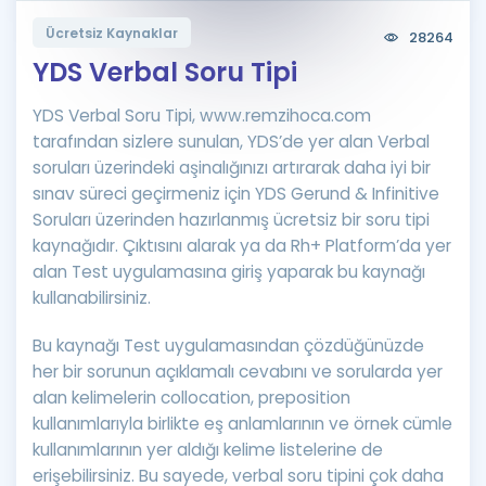
Puan Hesaplama
Ücretsiz Kaynaklar
28264
YDS Verbal Soru Tipi
Rehberlik Aracı
YDS Verbal Soru Tipi, www.remzihoca.com
ÖSYM Sınav Takvimi
tarafından sizlere sunulan, YDS’de yer alan Verbal
Kampanyalar
soruları üzerindeki aşinalığınızı artırarak daha iyi bir
sınav süreci geçirmeniz için YDS Gerund & Infinitive
Blog
Soruları üzerinden hazırlanmış ücretsiz bir soru tipi
kaynağıdır. Çıktısını alarak ya da Rh+ Platform’da yer
İngilizce Gramer
alan Test uygulamasına giriş yaparak bu kaynağı
kullanabilirsiniz.
Bu kaynağı Test uygulamasından çözdüğünüzde
her bir sorunun açıklamalı cevabını ve sorularda yer
alan kelimelerin collocation, preposition
kullanımlarıyla birlikte eş anlamlarının ve örnek cümle
kullanımlarının yer aldığı kelime listelerine de
erişebilirsiniz. Bu sayede, verbal soru tipini çok daha