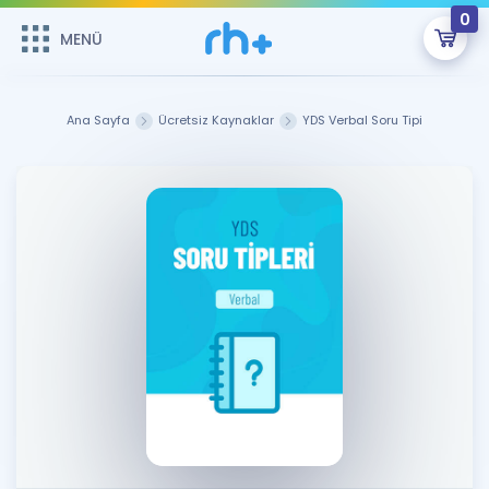
0
MENÜ
MENÜ
Üye Girişi
Ana Sayfa
Ücretsiz Kaynaklar
YDS Verbal Soru Tipi
Online Dersler
Sepetin Şu An Boş.
Çalışma Paketleri
Remzi Hoca ile seni sınava hazırlayacak onlarca eğitim seni
bekliyor!
Kitaplar ve Kaynaklar
GİRİŞ YAP
Katılımcı Görüşleri
Şifremi Hatırlamıyorum
ÜYE DEĞİLİM
Faydalı Araçlar
Ücretsiz Kaynaklar
Blog
İngilizce Gramer
Hakkımızda
Kariyer
Sözlük
Soru & Cevap
İletişim