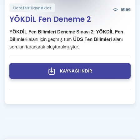
Puan Hesaplama
Ücretsiz Kaynaklar
5556
YÖKDİL Fen Deneme 2
Rehberlik Aracı
YÖKDİL Fen Bilimleri Deneme Sınavı 2
,
YÖKDİL Fen
ÖSYM Sınav Takvimi
Bilimleri
alanı için geçmiş tüm
ÜDS Fen Bilimleri
alanı
soruları taranarak oluşturulmuştur.
Kampanyalar
Blog
KAYNAĞI İNDİR
İngilizce Gramer