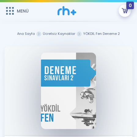
0
MENÜ
MENÜ
Üye Girişi
Ana Sayfa
Ücretsiz Kaynaklar
YÖKDİL Fen Deneme 2
Online Dersler
Sepetin Şu An Boş.
Çalışma Paketleri
Remzi Hoca ile seni sınava hazırlayacak onlarca eğitim seni
bekliyor!
Kitaplar ve Kaynaklar
GİRİŞ YAP
Katılımcı Görüşleri
Şifremi Hatırlamıyorum
ÜYE DEĞİLİM
Faydalı Araçlar
Ücretsiz Kaynaklar
Blog
İngilizce Gramer
Hakkımızda
Kariyer
Sözlük
Soru & Cevap
İletişim