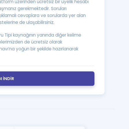
platform üzerinden ücretsiz bir üyelik hesabı
şmanız gerekmektedir. Soruları
a Özel Fırsatlar
ıklamalı cevaplara ve sorularda yer alan
istelerine de ulaşabilirsiniz.
ınavlarla İlgili Haberler
oru Tipi kaynağının yanında diğer kelime
lerimizden de ücretsiz olarak
er
Sınavı’na yoğun bir şekilde hazırlanarak
 ve Konu Anlatımı
 İNDİR