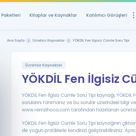
Paketleri
Kitaplar ve Kaynaklar
Katılımcı Görüşleri
Ücretsiz Kayna
Ana Sayfa
Ücretsiz Kaynaklar
YÖKDİL Fen İlgisiz Cümle Soru Tipi
YDS ve YÖKDİL içi
Sözlük
İngilizce Sınavları
Ücretsiz Kaynaklar
YÖKDİL Fen İlgisiz C
Puan Hesapla
YDS ve YÖKDİL P
YÖKDİL Fen İlgisiz Cümle Soru Tipi kaynağı, YÖKDİL Fe
Remz
sorularını tanımanız ve bu sorular üzerindeki bilgi v
Rehberlik Aracı
www.remzihoca.com tarafından hazırlanan ücretsiz b
YDS ve YÖKDİL'e H
ÖSYM Sınav Ta
YÖKDİL Fen İlgisiz Cümle Soru Tipi kaynağının çıktısı
Tüm ÖSYM Sınavl
de yoğun pratiklerle kendinizi geliştirebilirsiniz. 