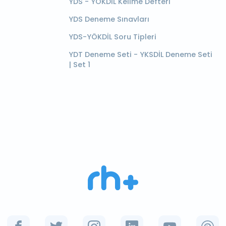
YDS - YÖKDİL Kelime Defteri
YDS Deneme Sınavları
YDS-YÖKDİL Soru Tipleri
YDT Deneme Seti - YKSDİL Deneme Seti
| Set 1