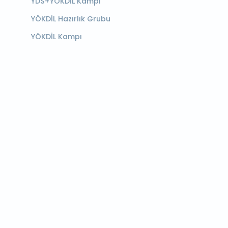
YDS+YÖKDİL Kampı
YÖKDİL Hazırlık Grubu
YÖKDİL Kampı