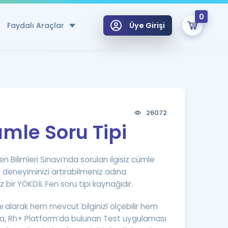
0
Faydalı Araçlar
Üye Girişi
klar
n Ücretsiz Kaynaklar
 için Özel Sözlük
26072
ümle Soru Tipi
Sepetin Şu An Boş.
ma
uan Hesaplama Aracı
n Bilimleri Sınavı’nda sorulan ilgisiz cümle
i Hoca ile seni sınava hazırlayacak onlarca eğitim seni bekliyor!
e deneyiminizi artırabilmeniz adına
Şifremi Hatırlamıyorum
GİRİŞ YAP
ir YÖKDİL Fen soru tipi kaynağıdır.
azırlananlar için Öneriler
kvimi
nı alarak hem mevcut bilginizi ölçebilir hem
ÜYE DEĞİLİM
arı Tek Takvimde
Ayrıca, Rh+ Platform’da bulunan Test uygulaması