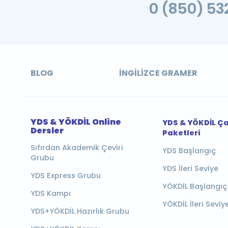
0 (850) 532
BLOG
İNGILIZCE GRAMER
YDS & YÖKDİL Online
YDS & YÖKDİL Ç
Dersler
Paketleri
Sıfırdan Akademik Çeviri
YDS Başlangıç
Grubu
YDS İleri Seviye
YDS Express Grubu
YÖKDİL Başlangıç
YDS Kampı
YÖKDİL İleri Seviy
YDS+YÖKDİL Hazırlık Grubu