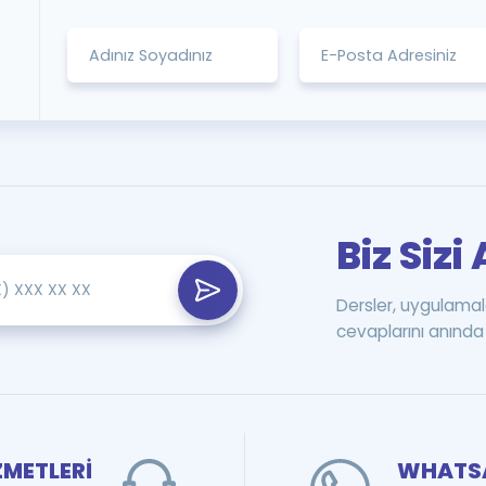
I
Biz Siz
Dersler, uygulamal
cevaplarını anında 
ZMETLERİ
WHATSA