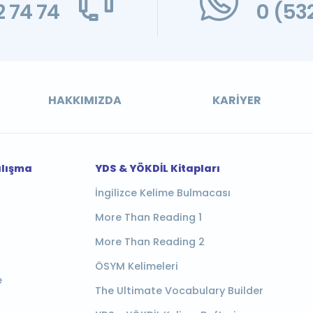
 74 74
0 (53
HAKKIMIZDA
KARIYER
alışma
YDS & YÖKDİL Kitapları
İngilizce Kelime Bulmacası
More Than Reading 1
More Than Reading 2
ÖSYM Kelimeleri
e
The Ultimate Vocabulary Builder