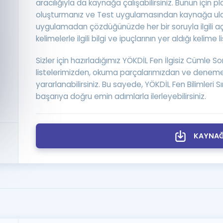
aracılığıyla da kaynağa çalışabilirsiniz. Bunun için 
Kampanyalar
oluşturmanız ve Test uygulamasından kaynağa ula
Eğitim ve Kitaplar
uygulamadan çözdüğünüzde her bir soruyla ilgili aç
kelimelerle ilgili bilgi ve ipuçlarının yer aldığı kelime l
Blog
YDS - YÖKDİL Tüm S
Sizler için hazırladığımız YÖKDİL Fen İlgisiz Cümle S
listelerimizden, okuma parçalarımızdan ve deneme
İngilizce Gram
yararlanabilirsiniz. Bu sayede, YÖKDİL Fen Bilimleri 
İngilizce Gramer
başarıya doğru emin adımlarla ilerleyebilirsiniz.
KAYNAĞI