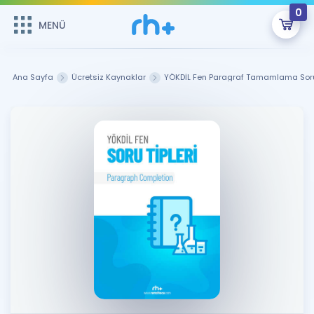
0
MENÜ
MENÜ
Üye Girişi
Ana Sayfa
Ücretsiz Kaynaklar
YÖKDİL Fen Paragraf Tamamlama Soru
Online Dersler
Sepetin Şu An Boş.
Çalışma Paketleri
Remzi Hoca ile seni sınava hazırlayacak onlarca eğitim seni
bekliyor!
Kitaplar ve Kaynaklar
GİRİŞ YAP
Katılımcı Görüşleri
Şifremi Hatırlamıyorum
ÜYE DEĞİLİM
Faydalı Araçlar
Ücretsiz Kaynaklar
Blog
İngilizce Gramer
Hakkımızda
Kariyer
Sözlük
Soru & Cevap
İletişim