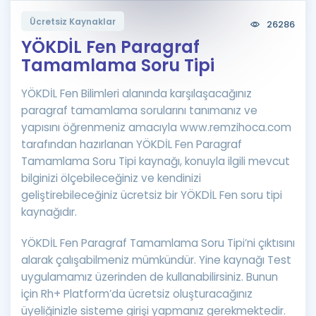
Puan Hesaplama
Ücretsiz Kaynaklar
26286
YÖKDİL Fen Paragraf
Rehberlik Aracı
Tamamlama Soru Tipi
ÖSYM Sınav Takvimi
YÖKDİL Fen Bilimleri alanında karşılaşacağınız
Kampanyalar
paragraf tamamlama sorularını tanımanız ve
yapısını öğrenmeniz amacıyla www.remzihoca.com
Blog
tarafından hazırlanan YÖKDİL Fen Paragraf
Tamamlama Soru Tipi kaynağı, konuyla ilgili mevcut
İngilizce Gramer
bilginizi ölçebileceğiniz ve kendinizi
geliştirebileceğiniz ücretsiz bir YÖKDİL Fen soru tipi
kaynağıdır.
YÖKDİL Fen Paragraf Tamamlama Soru Tipi’ni çıktısını
alarak çalışabilmeniz mümkündür. Yine kaynağı Test
uygulamamız üzerinden de kullanabilirsiniz. Bunun
için Rh+ Platform’da ücretsiz oluşturacağınız
üyeliğinizle sisteme girişi yapmanız gerekmektedir.