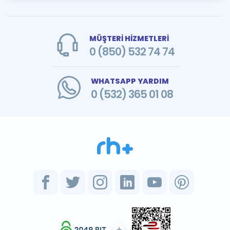
MÜŞTERİ HİZMETLERİ
0 (850) 532 74 74
WHATSAPP YARDIM
0 (532) 365 01 08